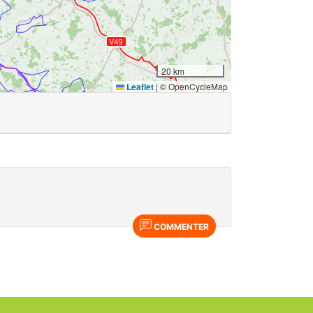
20 km
Leaflet
|
© OpenCycleMap
COMMENTER