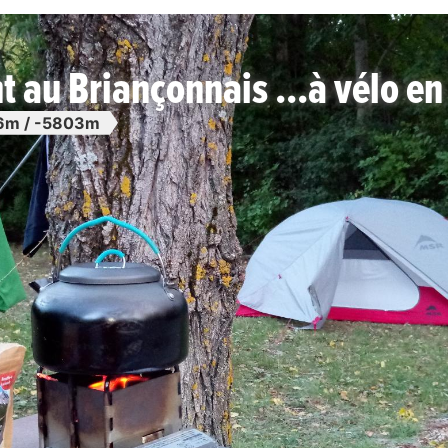
t au Briançonnais ...à vélo e
6m / -5803m