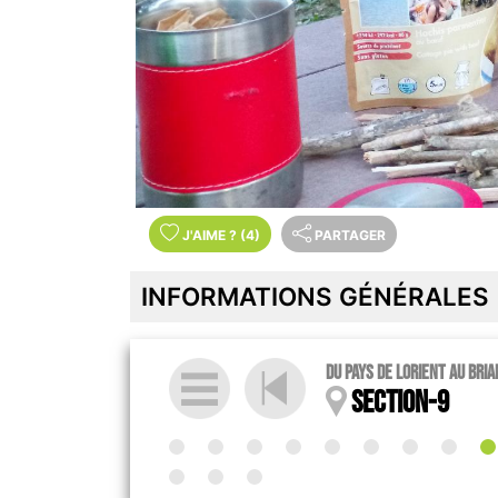
J'AIME
?
(4)
PARTAGER
INFORMATIONS GÉNÉRALES
du Pays de Lorient au Bria
section-9