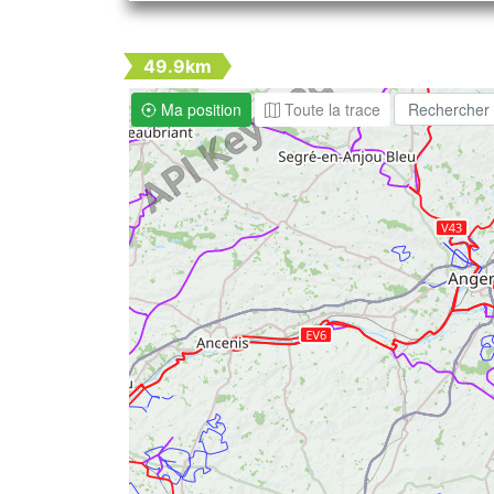
49.9km
Ma position
Toute la trace