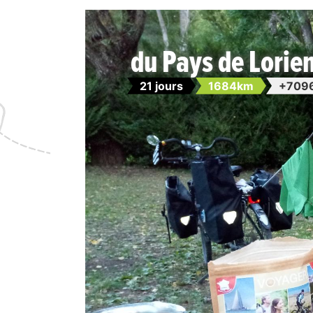
du Pays de Lorien
21 jours
1684km
+709