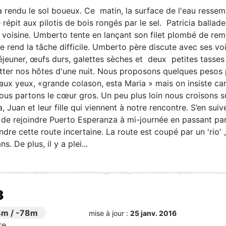
 a rendu le sol boueux. Ce matin, la surface de l'eau ressem
 répit aux pilotis de bois rongés par le sel. Patricia balla
e voisine. Umberto tente en lançant son filet plombé de re
e rend la tâche difficile. Umberto père discute avec ses voi
déjeuner, œufs durs, galettes sèches et deux petites tass
itter nos hôtes d'une nuit. Nous proposons quelques pesos 
aux yeux, «grande colason, esta Maria » mais on insiste ca
us partons le cœur gros. Un peu plus loin nous croisons s
a, Juan et leur fille qui viennent à notre rencontre. S’en s
de rejoindre Puerto Esperanza à mi-journée en passant par
dre cette route incertaine. La route est coupé par un 'rio' , 
s. De plus, il y a plei...
3
4m
/
-78m
mise à jour :
25 janv. 2016
re