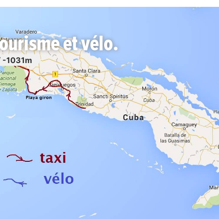
ourisme et vélo.
 -1031m