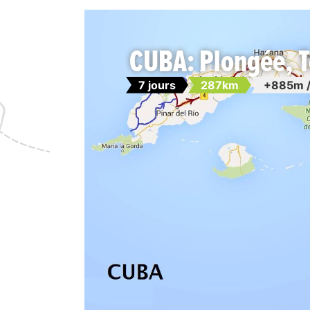
CUBA: Plongée, T
7 jours
287km
+885m /