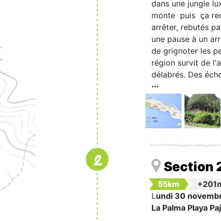
dans une jungle lu
monte puis ça rede
arrêter, rebutés p
une pause à un arr
de grignoter les pe
région survit de l
délabrés. Des écho
2
Section 
55km
+201
L
undi 30 novembr
La Palma Playa Paj