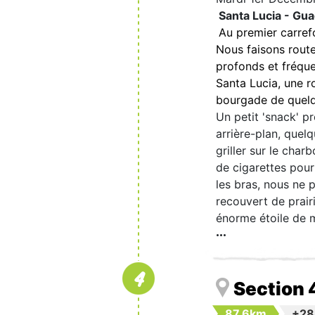
Santa Lucia - Gu
Au premier carref
Nous faisons route
profonds et fréquen
Santa Lucia, une r
bourgade de quelq
Un petit 'snack' p
arrière-plan, quel
griller sur le ch
de cigarettes pour
les bras, nous ne 
recouvert de prair
énorme étoile de m
4
Section 
87.6km
+2