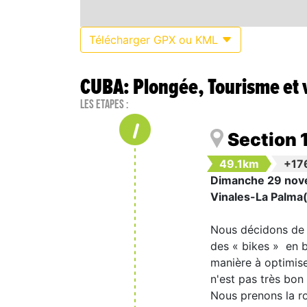
Télécharger GPX ou KML
CUBA: Plongée, Tourisme et 
Les étapes :
1
Section 
49.1km
+17
Dimanche 29 nov
Vinales-La Palma( 
Nous décidons de q
des « bikes » en 
manière à optimis
n'est pas très bon
Nous prenons la ro