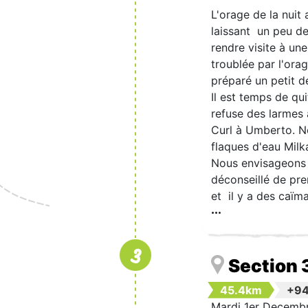
L'orage de la nuit
laissant un peu de
rendre visite à un
troublée par l'orag
préparé un petit 
Il est temps de qu
refuse des larmes 
Curl à Umberto. No
flaques d'eau Milk
Nous envisageons 
déconseillé de pren
et il y a des caïman
3
Section 
45.4km
+9
Mardi 1er Decemb