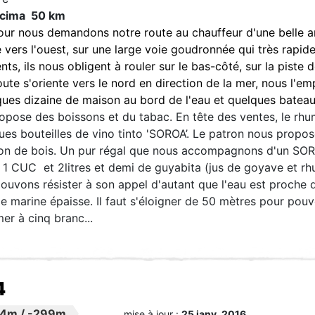
acima 50 km
our nous demandons notre route au chauffeur d'une belle am
 vers l'ouest, sur une large voie goudronnée qui très rapi
ts, ils nous obligent à rouler sur le bas-côté, sur la piste
oute s'oriente vers le nord en direction de la mer, nous l'e
ues dizaine de maison au bord de l'eau et quelques bateau
ropose des boissons et du tabac. En tête des ventes, le rhu
ques bouteilles de vino tinto 'SOROA’. Le patron nous propos
arbon de bois. Un pur régal que nous accompagnons d'un S
 1 CUC et 2litres et demi de guyabita (jus de goyave et r
pouvons résister à son appel d'autant que l'eau est proche 
ie marine épaisse. Il faut s'éloigner de 50 mètres pour pouv
er à cinq branc...
4
84m
/
-299m
mise à jour :
25 janv. 2016