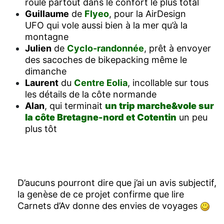
roule partout dans le confort le plus total
Guillaume
de
Flyeo
, pour la AirDesign
UFO qui vole aussi bien à la mer qu’à la
montagne
Julien
de
Cyclo-randonnée
, prêt à envoyer
des sacoches de bikepacking même le
dimanche
Laurent
du
Centre Eolia
, incollable sur tous
les détails de la côte normande
Alan
, qui terminait
un trip marche&vole sur
la côte Bretagne-nord et Cotentin
un peu
plus tôt
D’aucuns pourront dire que j’ai un avis subjectif,
la genèse de ce projet confirme que lire
Carnets d’Av donne des envies de voyages