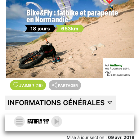
Bike&Fly : fatbike et parapente
en Normandie
18 jours
653km
Anthony
PAR
MIS À JOUR 05 SEPT.
2021
6414 LECTEURS
J'AIME
?
(15)
PARTAGER
INFORMATIONS GÉNÉRALES
Fat&Fly ?!?
Mise à jour section :
09 avr. 2018