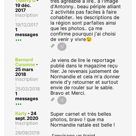
Thierry G
-
très agréable à lire.. à l'image
19 déc.
d'Antonny.. beau périple alliant
2017
2 activités pas faciles à faire
Inscription
cohabiter.. les descriptions de
:
la région sont parfaites ainsi
19/12/2017
que les photos.. ça me
1
confirme pourquoi j'ai choisi
messages
de venir y vivre😉
Bernard
Je viens de lire le reportage
Canonne
-
publié dans le magazine reçu
25 mars
hier. Je revenais justement de
2018
Normandie et cela m'a donner
Inscription
envie d'y retourner et surtout
:
envie de rouler sur le sable.
25/03/2018
Bravo et Merci.
1
messages
Karly
-
24
Super carnet et très belles
sept. 2020
photos, bravo ! que ma
Inscription
Normandie natale est belle !
:
29/09/2019
J'envisage un trajet