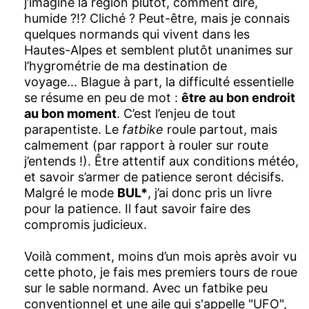
j’imagine la région plutôt, comment dire,
humide ?!? Cliché ? Peut-être, mais je connais
quelques normands qui vivent dans les
Hautes-Alpes et semblent plutôt unanimes sur
l’hygrométrie de ma destination de
voyage...
Blague à part, la difficulté essentielle
se résume en peu de mot :
être au bon endroit
au bon moment
. C’est l’enjeu de tout
parapentiste. Le
fatbike
roule partout, mais
calmement (par rapport à rouler sur route
j’entends !). Être attentif aux conditions météo,
et savoir s’armer de patience seront décisifs.
Malgré le mode
BUL*
, j’ai donc pris un livre
pour la patience. Il faut savoir faire des
compromis judicieux.
Voilà comment, moins d’un mois après avoir vu
cette photo, je fais mes premiers tours de roue
sur le sable normand. Avec un fatbike peu
conventionnel et une aile qui s'appelle "UFO",