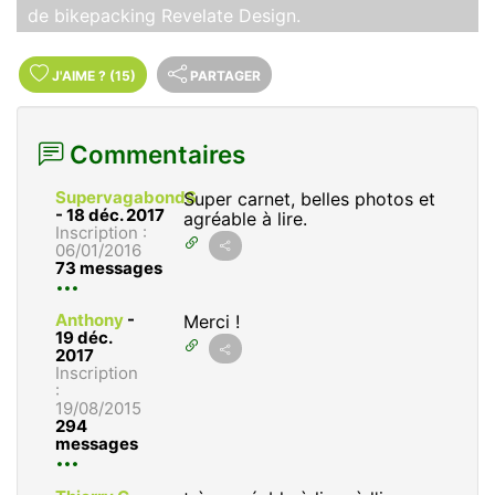
de bikepacking Revelate Design.
J'AIME
?
(15)
PARTAGER
Commentaires
SupervagabondS
Super carnet, belles photos et
-
18 déc. 2017
agréable à lire.
Inscription :
06/01/2016
73 messages
Anthony
-
Merci !
19 déc.
2017
Inscription
:
19/08/2015
294
messages