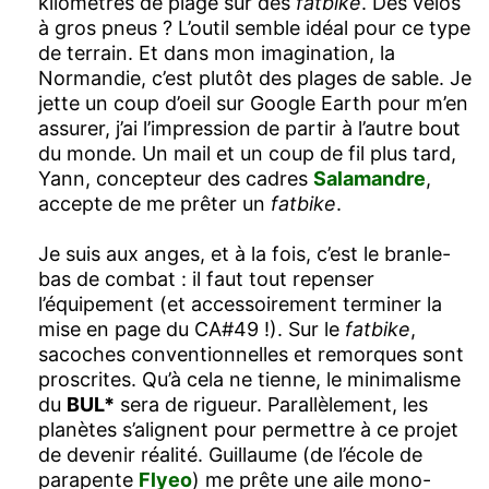
kilomètres de plage sur des
fatbike
. Des vélos
à gros pneus ? L’outil semble idéal pour ce type
de terrain. Et dans mon imagination, la
Normandie, c’est plutôt des plages de sable. Je
jette un coup d’oeil sur Google Earth pour m’en
assurer, j’ai l’impression de partir à l’autre bout
du monde. Un mail et un coup de fil plus tard,
Yann, concepteur des cadres
Salamandre
,
accepte de me prêter un
fatbike
.
Je suis aux anges, et à la fois, c’est le branle-
bas de combat : il faut tout repenser
l’équipement (et accessoirement terminer la
mise en page du CA#49 !). Sur le
fatbike
,
sacoches conventionnelles et remorques sont
proscrites. Qu’à cela ne tienne, le minimalisme
du
BUL*
sera de rigueur. Parallèlement, les
planètes s’alignent pour permettre à ce projet
de devenir réalité. Guillaume (de l’école de
parapente
Flyeo
) me prête une aile mono-