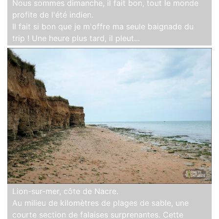
Nous sommes dimanche, il fait bon, tout le monde
profite de l'été indien.
Il fait si bon que je m'offre ma seule baignade du
trip ! Une heure plus tard, il pleut...
Lion-sur-mer, côte de Nacre.
Au milieu de kilomètres de plages de sable, une
courte section de falaises surprenantes. Cette