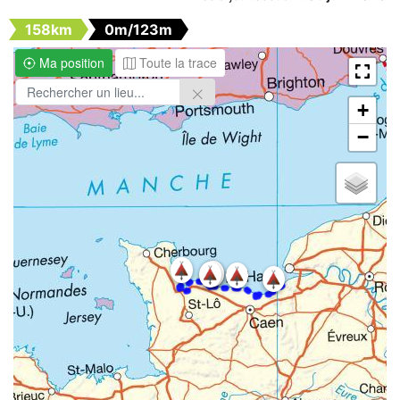
158km
0m/123m
Ma position
Toute la trace
+
−