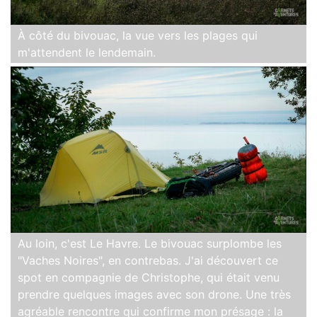
À côté du bivouac, la vue vers les plages qui
m'attendent le lendemain.
Au loin, c'est Le Havre. Le bivouac surplombe les
"Vaches Noires", en contrebas. J'ai découvert ce
spot en compagnie de Christophe, qui était venu
prendre quelques images avec son drone. Une très
agréable rencontre qui confirme mon présage : la