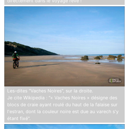
directement dans le voyage rêvé !
Les-dites "Vaches Noires", sur la droite.
Je cite Wikipedia : "« Vaches Noires » désigne des
blocs de craie ayant roulé du haut de la falaise sur
l'estran, dont la couleur noire est due au varech s'y
étant fixé".