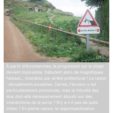
À partir d'Arromanches, la progression sur la plage
devient impossible. Débutent alors de magnifiques
falaises... Interdites par arrêté préfectoral ! La raison
: éboulements possibles. Certes, l'érosion y est
particulièrement prononcée, mais la frilosité des
élus doit-elle nécessairement aboutir sur des
interdictions de la sorte ? N'y a-t-il pas de juste
milieu ? En pleine nature, la responsabilisation