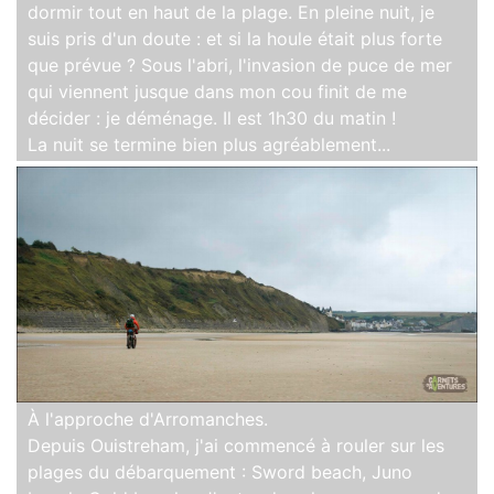
dormir tout en haut de la plage. En pleine nuit, je
suis pris d'un doute : et si la houle était plus forte
que prévue ? Sous l'abri, l'invasion de puce de mer
qui viennent jusque dans mon cou finit de me
décider : je déménage. Il est 1h30 du matin !
La nuit se termine bien plus agréablement...
À l'approche d'Arromanches.
Depuis Ouistreham, j'ai commencé à rouler sur les
plages du débarquement : Sword beach, Juno