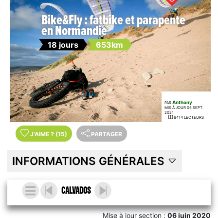
Bike&Fly : fatbike et parapente
en Normandie
18 jours
653km
Anthony
PAR
MIS À JOUR 05 SEPT.
2021
6414 LECTEURS
J'AIME
?
(15)
PARTAGER
INFORMATIONS GÉNÉRALES
Calvados
Mise à jour section :
06 juin 2020