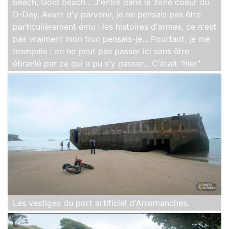
beach, Gold beach... J'entre dans la zone coeur du
D-Day. Avant d'y parvenir, je ne pensais pas être
particulièrement ému : les histoires d'armes, ce n'est
pas vraiment mon truc pensais-je... Pourtant, je me
trompais : on ne peut pas passer ici sans être
ébranlé par ce qui a pu s'y passer... C'était "hier".
Les vestiges du port artificiel d'Arromanches.