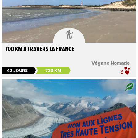

700 KM À TRAVERS LA FRANCE
Végane Nomade
42 JOURS
723 KM
3