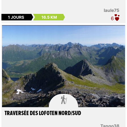
laule75
1 JOURS
16.5 KM
6

TRAVERSÉE DES LOFOTEN NORD/SUD
Tango38