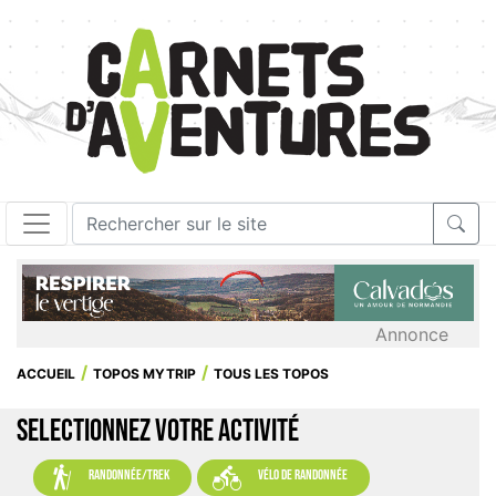
Annonce
ACCUEIL
TOPOS MYTRIP
TOUS LES TOPOS
SELECTIONNEZ VOTRE ACTIVITÉ


randonnée/trek
vélo de randonnée