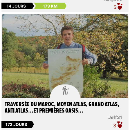
14 JOURS
179 KM
5

TRAVERSÉE DU MAROC, MOYEN ATLAS, GRAND ATLAS,
ANTI ATLAS...ET PREMIÈRES OASIS...
Jeff31
172 JOURS
3