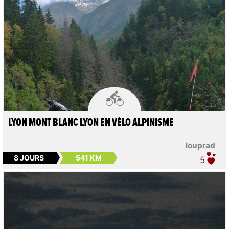

LYON MONT BLANC LYON EN VÉLO ALPINISME
louprad
8 JOURS
541 KM
5