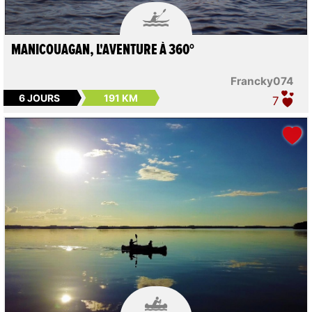

MANICOUAGAN, L'AVENTURE À 360°
Francky074
6 JOURS
191 KM
7
