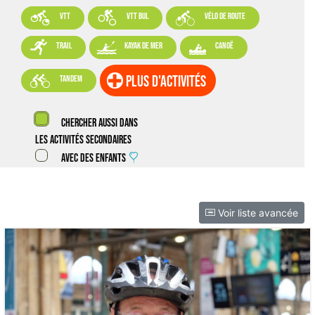



VTT
VTT BUL
vélo de route



trail
kayak de mer
canoë

plus d'activités
tandem
Chercher aussi dans
les activités secondaires
Avec des enfants
Voir liste avancée