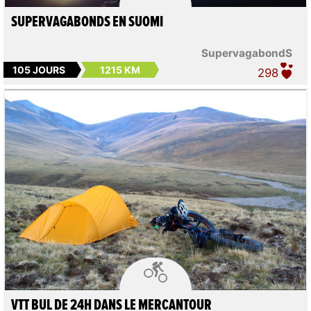
SUPERVAGABONDS EN SUOMI
SupervagabondS
105 JOURS
1215 KM
298

VTT BUL DE 24H DANS LE MERCANTOUR