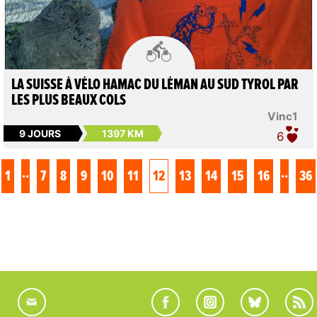

LA SUISSE À VÉLO HAMAC DU LÉMAN AU SUD TYROL PAR
LES PLUS BEAUX COLS
Vinc1
9 JOURS
1397 KM
6
..
..
1
7
8
9
10
11
12
13
14
15
16
36