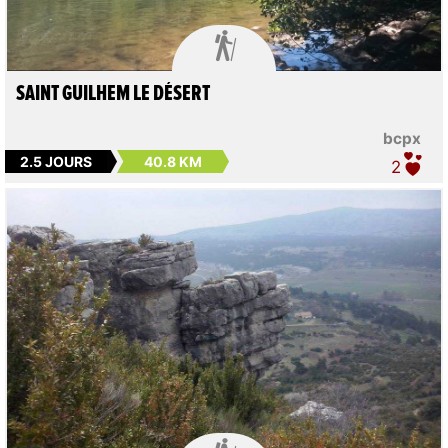

SAINT GUILHEM LE DÉSERT
bcpx
2.5 JOURS
40.8 KM
2