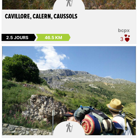

CAVILLORE, CALERN, CAUSSOLS
bcpx
2.5 JOURS
46.5 KM
3
