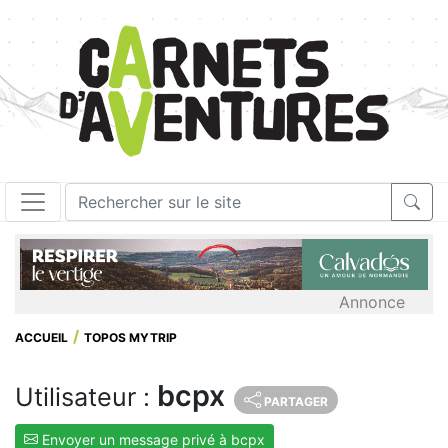
Annonce
ACCUEIL
TOPOS MYTRIP
bcpx
Utilisateur :
PARTAGER
Envoyer un message privé à bcpx