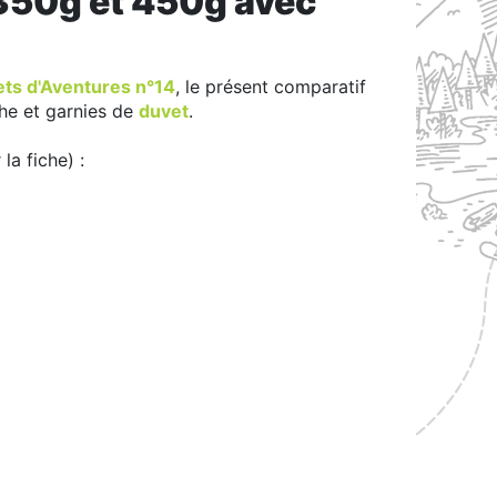
350g et 450g avec
ts d'Aventures n°14
, le présent comparatif
he et garnies de
duvet
.
la fiche) :