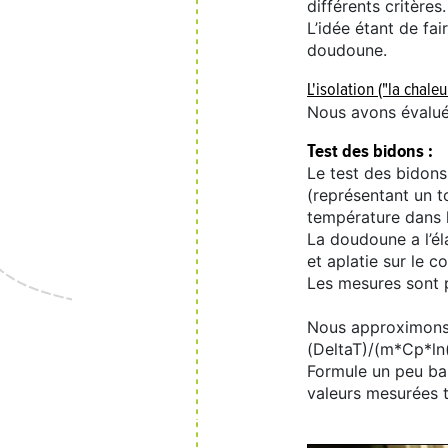
différents critères.
L’idée étant de fa
doudoune.
L'isolation ("la chaleur
Nous avons évalué
Test des bidons :
Le test des bidons
(représentant un t
température dans 
La doudoune a l’é
et aplatie sur le c
Les mesures sont p
Nous approximons a
(DeltaT)/(m*Cp*ln(
Formule un peu bar
valeurs mesurées tr