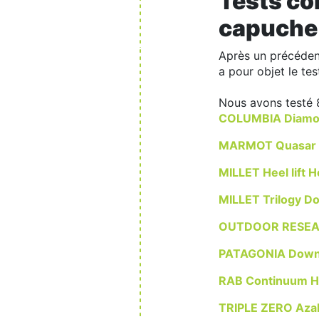
Tests co
capuche
Après un précéde
a pour objet le t
Nous avons testé 8 
COLUMBIA Diamo
MARMOT Quasar 
MILLET Heel lift 
MILLET Trilogy D
OUTDOOR RESEAR
PATAGONIA Down
RAB Continuum H
TRIPLE ZERO Azal