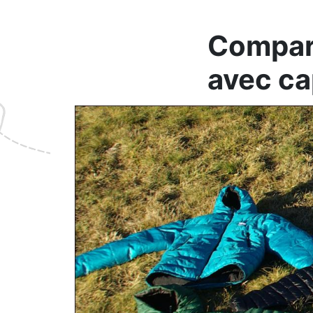
Compara
avec c