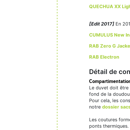
QUECHUA XX Lig
[Edit 2017]
En 201
CUMULUS New Inc
RAB Zero G Jacke
RAB Electron
Détail de con
Compartimentation
Le duvet doit être
fond de la doudou
Pour cela, les con
notre
dossier sac
Les coutures forme
ponts thermiques.