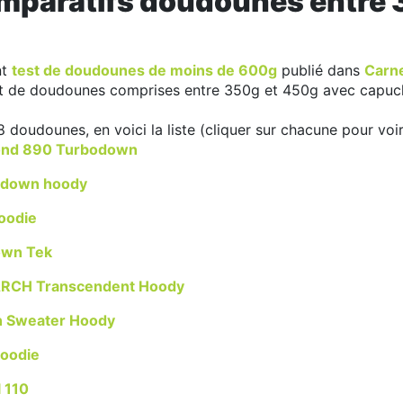
mparatifs doudounes entre 
nt
test de doudounes de moins de 600g
publié dans
Carne
est de doudounes comprises entre 350g et 450g avec capuc
doudounes, en voici la liste (cliquer sur chacune pour voir 
nd 890 Turbodown
down hoody
Hoodie
own Tek
CH Transcendent Hoody
 Sweater Hoody
oodie
 110