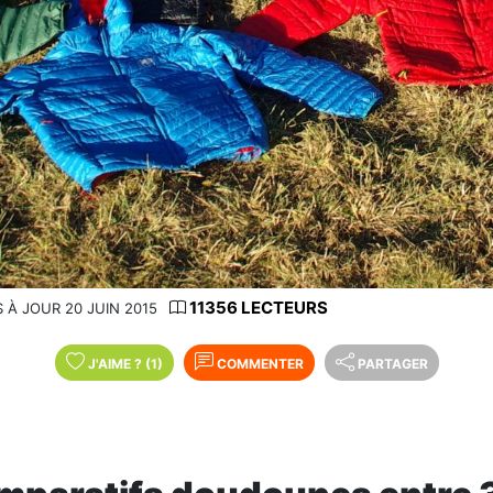
11356 LECTEURS
S À JOUR 20 JUIN 2015
J'AIME
?
(1)
COMMENTER
PARTAGER