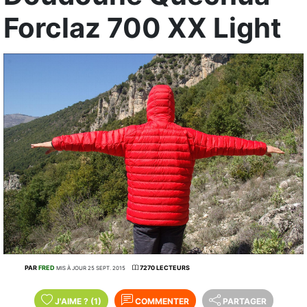
Forclaz 700 XX Light
PAR
FRED
7270 LECTEURS
MIS À JOUR 25 SEPT. 2015
J'AIME
?
(1)
COMMENTER
PARTAGER