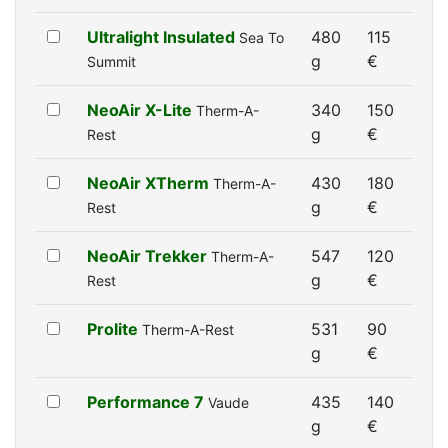
Ultralight Insulated
480
115
Sea To
g
€
Summit
NeoAir X-Lite
340
150
Therm-A-
g
€
Rest
NeoAir XTherm
430
180
Therm-A-
g
€
Rest
NeoAir Trekker
547
120
Therm-A-
g
€
Rest
Prolite
531
90
Therm-A-Rest
g
€
Performance 7
435
140
Vaude
g
€