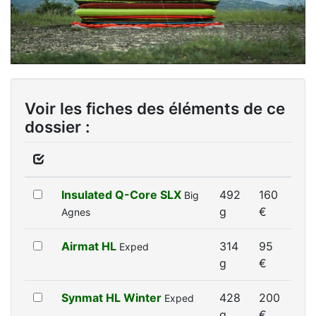
Voir les fiches des éléments de ce
dossier :
Insulated Q-Core SLX
492
160
Big
g
€
Agnes
Airmat HL
314
95
Exped
g
€
Synmat HL Winter
428
200
Exped
g
€