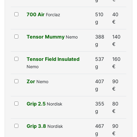
700 Air
510
40
Forclaz
g
€
Tensor Mummy
388
140
Nemo
g
€
Tensor Field Insulated
537
160
g
€
Nemo
Zor
407
90
Nemo
g
€
Grip 2.5
355
80
Nordisk
g
€
Grip 3.8
467
90
Nordisk
g
€