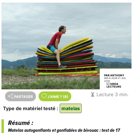
PAR ANTHONY
MIS À JOUR 21 JUIL.
2018
14904
LECTEURS
Lecture 3 min.
PARTAGER
J'AIME
?
(6)
Type de matériel testé :
matelas
Résumé :
Matelas autogonflants et gonflables de bivouac : test de 17