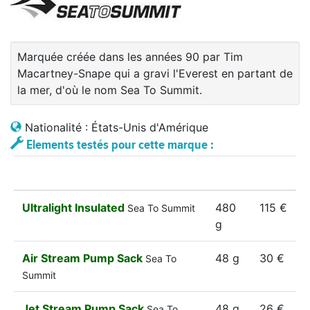
Marquée créée dans les années 90 par Tim
Macartney-Snape qui a gravi l'Everest en partant de
la mer, d'où le nom Sea To Summit.
Nationalité : États-Unis d'Amérique
Elements testés pour cette marque :
Ultralight Insulated
480
115 €
Sea To Summit
g
Air Stream Pump Sack
48 g
30 €
Sea To
Summit
Jet Stream Pump Sack
48 g
26 €
Sea To