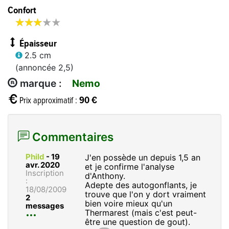
Confort








Épaisseur
2.5 cm
(annoncée 2,5)
marque :
Nemo
90 €
Prix approximatif :
Commentaires
Phild
-
19
J'en possède un depuis 1,5 an
avr. 2020
et je confirme l'analyse
Inscription
d'Anthony.
:
Adepte des autogonflants, je
18/08/2009
trouve que l'on y dort vraiment
2
bien voire mieux qu'un
messages
Thermarest (mais c'est peut-
être une question de gout).