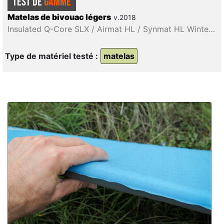
TEST DE
GAMME
Matelas de bivouac légers
v.2018
Insulated Q-Core SLX / Airmat HL / Synmat HL Winter / 700 Air / Tensor Mummy / Tensor Field Insulated / Zor / Grip 2.5 / Grip 3.8 / Ultralight Insulated / NeoAir X-Lite / NeoAir XTherm / NeoAir Trekker / Prolite / Performance 7 / Performance 7 Winter
Type de matériel testé :
matelas