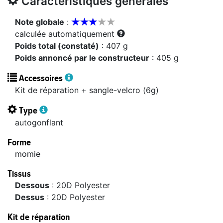
Caractéristiques générales








Note globale
:
calculée automatiquement
Poids total (constaté)
: 407 g
Poids annoncé par le constructeur
: 405 g
Accessoires
Kit de réparation + sangle-velcro (6g)
Type
autogonflant
Forme
momie
Tissus
dessous
: 20D Polyester
dessus
: 20D Polyester
Kit de réparation