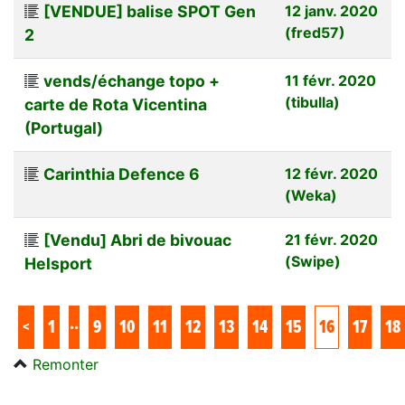
[VENDUE] balise SPOT Gen
12 janv. 2020
(fred57)
2
vends/échange topo +
11 févr. 2020
(tibulla)
carte de Rota Vicentina
(Portugal)
Carinthia Defence 6
12 févr. 2020
(Weka)
[Vendu] Abri de bivouac
21 févr. 2020
(Swipe)
Helsport
..
<
1
9
10
11
12
13
14
15
16
17
18
Remonter