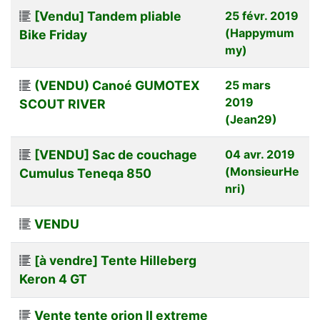
[Vendu] Tandem pliable
25 févr. 2019
(Happymum
Bike Friday
my)
(VENDU) Canoé GUMOTEX
25 mars
2019
SCOUT RIVER
(Jean29)
[VENDU] Sac de couchage
04 avr. 2019
(MonsieurHe
Cumulus Teneqa 850
nri)
VENDU
[à vendre] Tente Hilleberg
Keron 4 GT
Vente tente orion II extreme