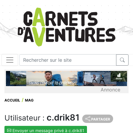
Annonce
ACCUEIL
MAG
c.drik81
Utilisateur :
PARTAGER
Envoyer un message privé à c.drik81