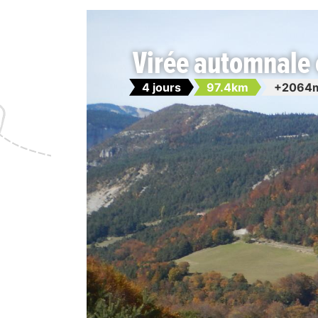
Virée automnale e
4 jours
97.4km
+2064m