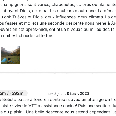
champignons sont variés, chapeautés, colorés ou filamenteux
lamboyant Diois, doré par les couleurs d'automne. La démar
du col: Trièves et Diois, deux influences, deux climats. La 
os fesses et mollets une seconde descente nous mène à Ar
ouvert en cet après-midi, enfin! Le bivouac au milieu des fa
a nuit est chaude cette fois.
25m
/
-592m
mise à jour :
03 avr. 2023
ététiste passe à fond en contrebas avec un attelage de troi
piste : vive le VTT à assistance canine! Puis une section 
lus du plaisir... Une belle descente nous attend cependant j