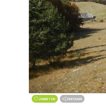
J'AIME
?
(9)
PARTAGER