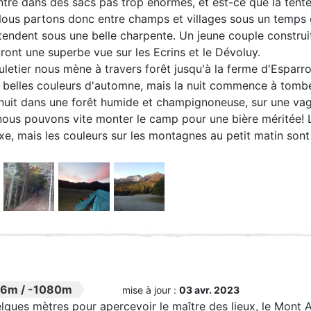
ntre dans des sacs pas trop énormes, et est-ce que la tente 
Nous partons donc entre champs et villages sous un temps 
ttendent sous une belle charpente. Un jeune couple construi
auront une superbe vue sur les Ecrins et le Dévoluy.
letier nous mène à travers forêt jusqu'à la ferme d'Esparro
 belles couleurs d'automne, mais la nuit commence à tomber
 nuit dans une forêt humide et champignoneuse, sur une va
ous pouvons vite monter le camp pour une bière méritée! L
uxe, mais les couleurs sur les montagnes au petit matin sont
56m
/
-1080m
mise à jour :
03 avr. 2023
ues mètres pour apercevoir le maître des lieux, le Mont Aig