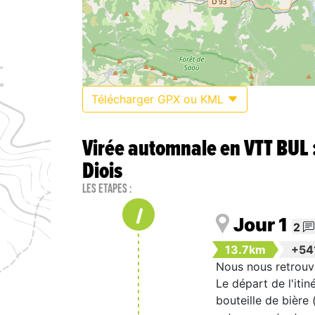
Télécharger GPX ou KML
Virée automnale en VTT BUL :
Diois
Les étapes :
1
Jour 1
2
13.7km
+54
Nous nous retrouvo
Le départ de l'iti
bouteille de bière 