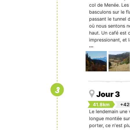
col de Menée. Les 
basculons sur le f
passant le tunnel 
où nous sentons n
haut. Un café est 
impressionant, et l
3
Jour 3
41.8km
+4
Le lendemain une v
longue montée sur 
porter, ce n'est p