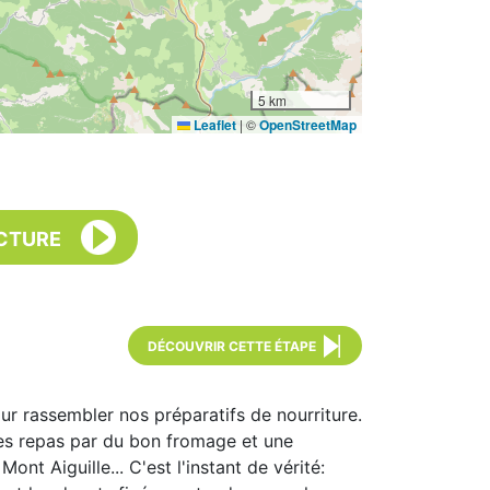
5 km
Leaflet
|
©
OpenStreetMap
CTURE
DÉCOUVRIR CETTE ÉTAPE
r rassembler nos préparatifs de nourriture.
 les repas par du bon fromage et une
nt Aiguille... C'est l'instant de vérité: