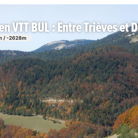
n VTT BUL : Entre Trièves et D
 / -2628m