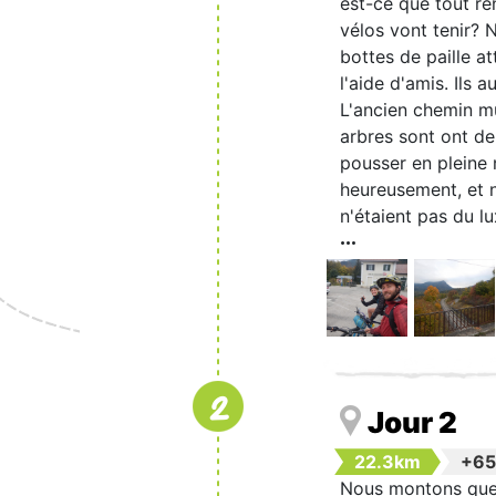
est-ce que tout re
vélos vont tenir? 
bottes de paille a
l'aide d'amis. Ils 
L'ancien chemin mu
arbres sont ont de
pousser en pleine
heureusement, et n
n'étaient pas du l
2
Jour 2
22.3km
+6
Nous montons quelq