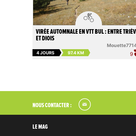

VIRÉE AUTOMNALE EN VTT BUL : ENTRE TRIÈ
ET DIOIS
Mouette771
4 JOURS
97.4 KM
9
NOUS CONTACTER :
LE MAG