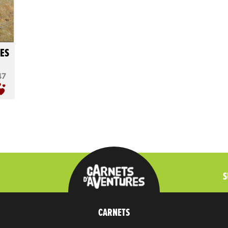
VES
47
S
CARNETS