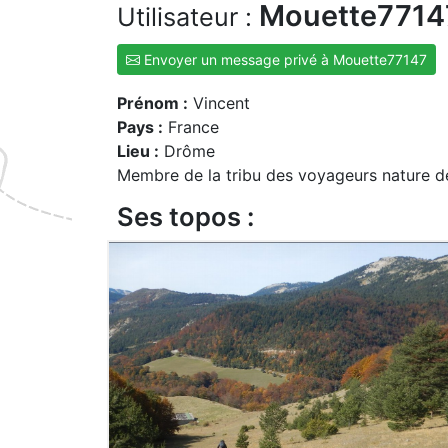
Mouette771
Utilisateur :
Envoyer un message privé à Mouette77147
Prénom :
Vincent
Pays :
France
Lieu :
Drôme
Membre de la tribu des voyageurs nature d
Ses topos :