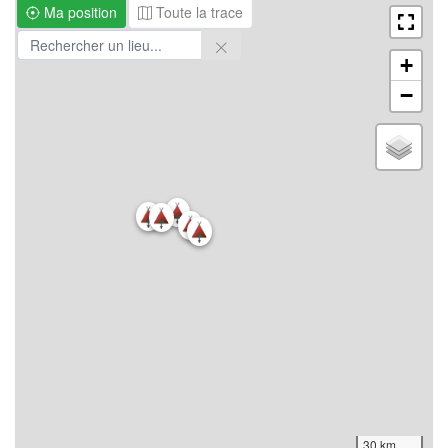
Ma position
Toute la trace
+
−
30 km