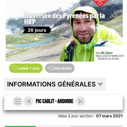
Traversée des Pyrénées par la
HRP
26 jours
JB_Dijon
PAR
MIS À JOUR 07 MARS 2021
9616 LECTEURS
J'AIME
?
(34)
PARTAGER
INFORMATIONS GÉNÉRALES
Pic Carlit - Andorre
Mise à jour section :
07 mars 2021