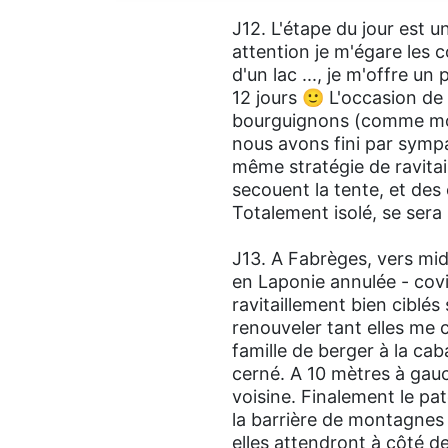
J12. L'étape du jour est 
attention je m'égare les 
d'un lac ..., je m'offre un
12 jours 🙂 L'occasion de 
bourguignons (comme moi)
nous avons fini par symp
même stratégie de ravitai
secouent la tente, et des 
Totalement isolé, se sera
J13. A Fabrèges, vers mid
en Laponie annulée - covid
ravitaillement bien ciblés
renouveler tant elles me 
famille de berger à la cab
cerné. A 10 mètres à gauch
voisine. Finalement le pa
la barrière de montagnes
elles attendront à côté de 