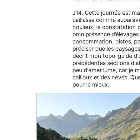
J14. Cette journée est mar
caillasse comme auparava
houleux, la constatation 
omniprésence d’élevages 
consommation, pistes, papi
préciser que les paysage
décrit mon topo-guide d'
précédentes sections d'a
peu d'amertume, car je me 
cailloux et des névés. Qu
pour le mieux.