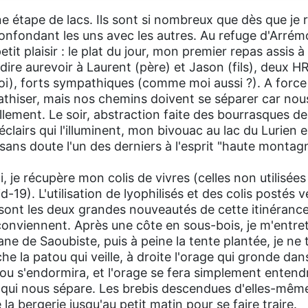
une étape de lacs. Ils sont si nombreux que dès que je
confondant les uns avec les autres. Au refuge d'Arrémo
 petit plaisir : le plat du jour, mon premier repas assis 
dire aurevoir à Laurent (père) et Jason (fils), deux H
, forts sympathiques (comme moi aussi ?). A force 
athiser, mais nos chemins doivent se séparer car nou
llement. Le soir, abstraction faite des bourrasques de
éclairs qui l'illuminent, mon bivouac au lac du Lurien 
 sans doute l'un des derniers à l'esprit "haute montag
i, je récupère mon colis de vivres (celles non utilisé
-19). L'utilisation de lyophilisés et des colis postés 
 sont les deux grandes nouveautés de cette itinérance,
conviennent. Après une côte en sous-bois, je m'entret
ane de Saoubiste, puis à peine la tente plantée, je ne 
e la patou qui veille, à droite l'orage qui gronde dans
tou s'endormira, et l'orage se fera simplement entend
 qui nous sépare. Les brebis descendues d'elles-même
la bergerie jusqu'au petit matin pour se faire traire.