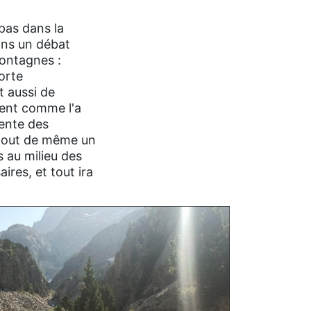
 pas dans la
ans un débat
montagnes :
orte
t aussi de
ment comme l'a
rente des
 tout de même un
s au milieu des
ires, et tout ira