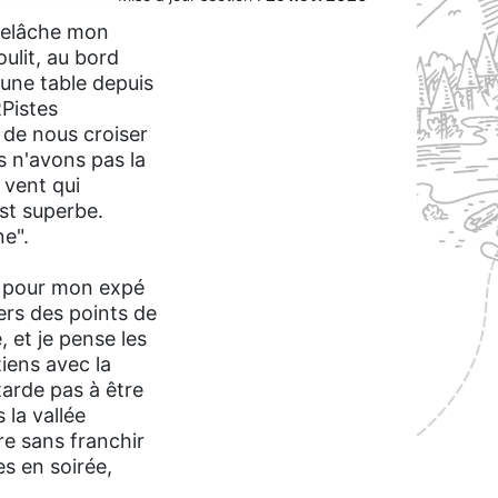
 relâche mon
ulit, au bord
à une table depuis
RPistes
de nous croiser
s n'avons pas la
 vent qui
est superbe.
ne".
es pour mon expé
vers des points de
 et je pense les
iens avec la
tarde pas à être
 la vallée
re sans franchir
s en soirée,