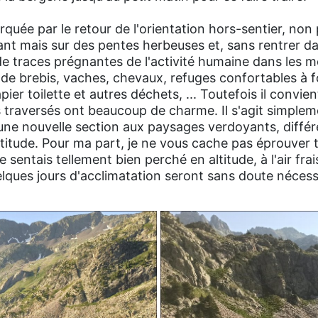
quée par le retour de l'orientation hors-sentier, non
nt mais sur des pentes herbeuses et, sans rentrer d
de traces prégnantes de l'activité humaine dans les 
de brebis, vaches, chevaux, refuges confortables à f
er toilette et autres déchets, ... Toutefois il convien
s traversés ont beaucoup de charme. Il s'agit simple
une nouvelle section aux paysages verdoyants, diffé
ltitude. Pour ma part, je ne vous cache pas éprouver
sentais tellement bien perché en altitude, à l'air frai
elques jours d'acclimatation seront sans doute nécessa