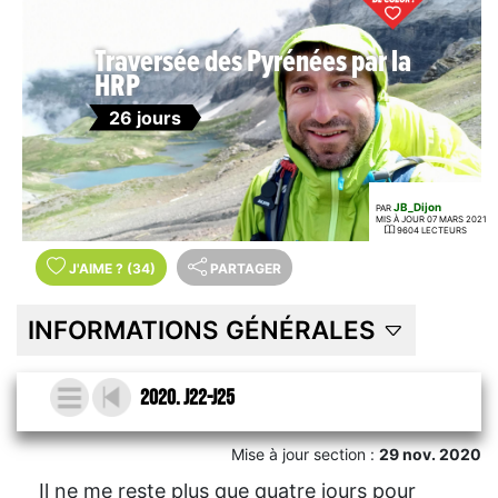
Traversée des Pyrénées par la
HRP
26 jours
JB_Dijon
PAR
MIS À JOUR 07 MARS 2021
9604 LECTEURS
J'AIME
?
(34)
PARTAGER
INFORMATIONS GÉNÉRALES
2020. J22-J25
Mise à jour section :
29 nov. 2020
Il ne me reste plus que quatre jours pour