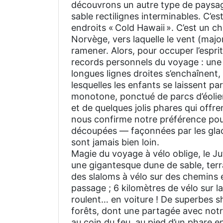
découvrons un autre type de paysage
sable rectilignes interminables. C’e
endroits « Cold Hawaii ». C’est un c
Norvège, vers laquelle le vent (majo
ramener. Alors, pour occuper l’espri
records personnels du voyage : une 
longues lignes droites s’enchaînent
lesquelles les enfants se laissent p
monotone, ponctué de parcs d’éolie
et de quelques jolis phares qui offr
nous confirme notre préférence pou
découpées — façonnées par les glacie
sont jamais bien loin.
Magie du voyage à vélo oblige, le Ju
une gigantesque dune de sable, terrai
des slaloms à vélo sur des chemins 
passage ; 6 kilomètres de vélo sur l
roulent… en voiture ! De superbes sh
forêts, dont une partagée avec not
au coin du feu, au pied d’un phare en