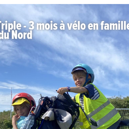
riple - 3 mois à vélo en famill
 du Nord