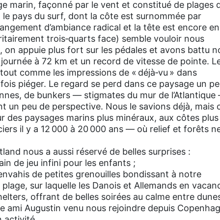
 marin, façonné par le vent et constitué de plages 
st le pays du surf, dont la côte est surnommée par
hangement d’ambiance radical et la tête est encore en
ritairement trois‑quarts face) semble vouloir nous
t, on appuie plus fort sur les pédales et avons battu n
journée à 72 km et un record de vitesse de pointe. L
, tout comme les impressions de « déjà‑vu » dans
arfois piéger. Le regard se perd dans ce paysage un p
nnes, de bunkers — stigmates du mur de l’Atlantique
ent un peu de perspective. Nous le savions déjà, mais 
r des paysages marins plus minéraux, aux côtes plus
rs il y a 12 000 à 20 000 ans — où relief et forêts n
tland nous a aussi réservé de belles surprises :
n de jeu infini pour les enfants ;
envahis de petites grenouilles bondissant à notre
a plage, sur laquelle les Danois et Allemands en vacan
elters, offrant de belles soirées au calme entre dune
re ami Augustin venu nous rejoindre depuis Copenhag
 activité.