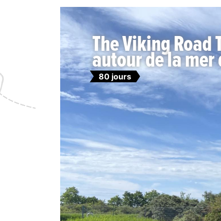
The Viking Road T
autour de la mer
80 jours