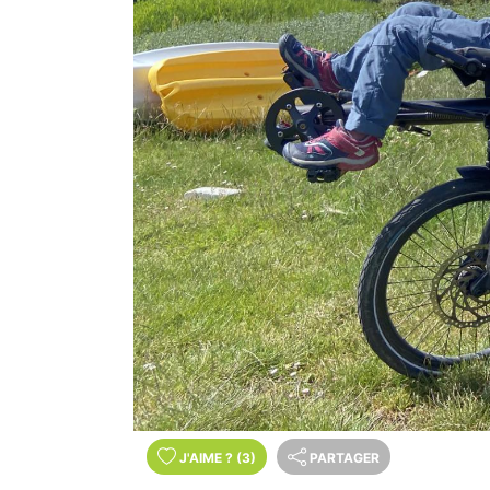
J'AIME
?
(3)
PARTAGER