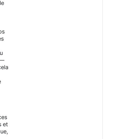
de
os
es
eu
 —
cela
e
ces
s et
ue,