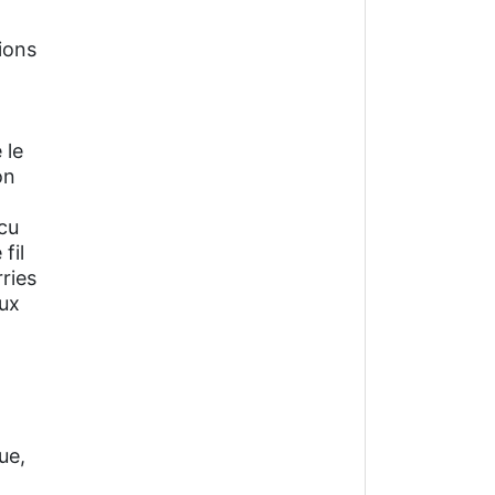
tions
 le
on
écu
fil
ries
aux
ue,