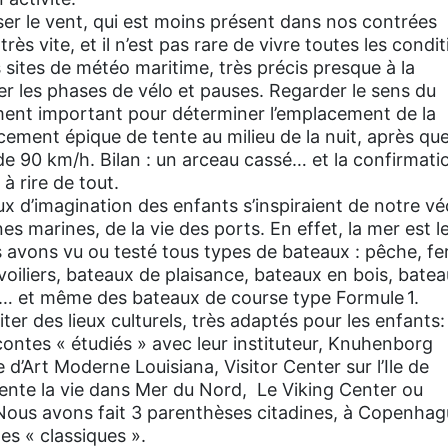
er le vent, qui est moins présent dans nos contrées
rès vite, et il n’est pas rare de vivre toutes les condi
 sites de météo maritime, très précis presque à la
er les phases de vélo et pauses. Regarder le sens du
ément important pour déterminer l’emplacement de la
ement épique de tente au milieu de la nuit, après que
de 90 km/h. Bilan : un arceau cassé… et la confirmati
à rire de tout.
ux d’imagination des enfants s’inspiraient de notre v
s marines, de la vie des ports. En effet, la mer est le 
 avons vu ou testé tous types de bateaux : pêche, fer
 voiliers, bateaux de plaisance, bateaux en bois, bate
es… et même des bateaux de course type Formule 1.
er des lieux culturels, très adaptés pour les enfants:
ntes « étudiés » avec leur instituteur, Knuhenborg
e d’Art Moderne Louisiana, Visitor Center sur l’Ile de
ésente la vie dans Mer du Nord, Le Viking Center ou
 Nous avons fait 3 parenthèses citadines, à Copenhag
es « classiques ».