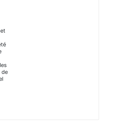
 et
été
e
les
 de
el