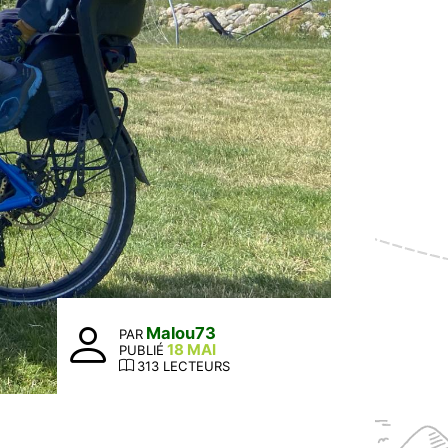
Malou73
PAR
18 MAI
PUBLIÉ
313 LECTEURS