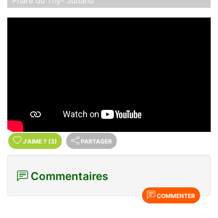
Phare du Thy- Jutland
J'AIME
?
(3)
PARTAGER
Commentaires
COMMENTER