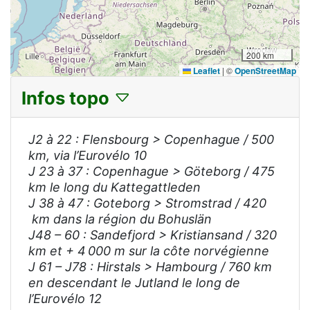
200 km
Leaflet
|
©
OpenStreetMap
Infos topo
J2 à 22 : Flensbourg > Copenhague / 500
km, via l’Eurovélo 10
J 23 à 37 : Copenhague > Göteborg / 475
km le long du Kattegattleden
J 38 à 47 : Goteborg > Stromstrad / 420
km dans la région du Bohuslän
J48 – 60 : Sandefjord > Kristiansand / 320
km et + 4 000 m sur la côte norvégienne
J 61 – J78 : Hirstals > Hambourg / 760 km
en descendant le Jutland le long de
l’Eurovélo 12