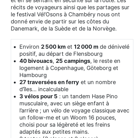
et en se sentant en sécurité sur la route. Les
récits de voyageurs ainsi que les partages sur
le festival Vél’Osons à Chambéry nous ont
donné envie de partir sur les côtes du
Danemark, de la Suède et de la Norvège.
Environ
2 500 km
et
12 000 m
de dénivelé
positif, au départ de Flensbourg
40 bivouacs
,
25 campings
, le reste en
logement à Copenhague, Göteborg et
Hambourg
27 traversées en ferry
et un nombre
d’îles… incalculable
3 vélos pour 5
: un tandem Hase Pino
musculaire, avec un siège enfant à
l’arrière ; un vélo de voyage classique avec
un follow-me et un Woom 16 pouces,
choisi pour sa légèreté et les freins
adaptés aux petites mains.