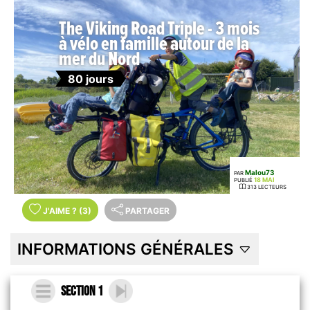
The Viking Road Triple - 3 mois
à vélo en famille autour de la
mer du Nord
80 jours
Malou73
PAR
18 MAI
PUBLIÉ
313 LECTEURS
J'AIME
?
(3)
PARTAGER
INFORMATIONS GÉNÉRALES
Section 1