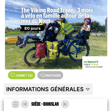
The Viking Road Triple - 3 mois
à vélo en famille autour de la
mer du Nord
80 jours
Malou73
PAR
18 MAI
PUBLIÉ
313 LECTEURS
J'AIME
?
(3)
PARTAGER
INFORMATIONS GÉNÉRALES
Suède - Bohuslan