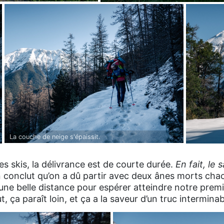
inaison sèche.
La couche de neige s'épaissit.
s skis, la délivrance est de courte durée.
En fait, le
conclut qu’on a dû partir avec deux ânes morts chac
une belle distance pour espérer atteindre notre premie
 ça paraît loin, et ça a la saveur d’un truc interminab