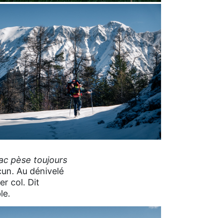
 sac pèse toujours
un. Au dénivelé
r col. Dit
le.