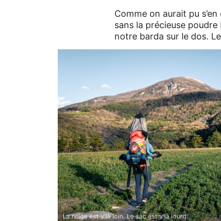
Comme on aurait pu s’en do
sans la précieuse poudre b
notre barda sur le dos. L
La neige est v'là loin. Le sac est v'là lourd.