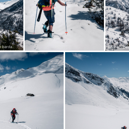
e barda.
Là-bas, c'es
d'avalanche 