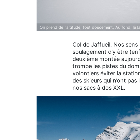
On prend de l'altitude, tout doucement. Au fond, le 
qu'on est parti de loin !
Col de Jaffueil. Nos sens 
soulagement d’y être (enfin
deuxième montée aujourd’h
trombe les pistes du domai
volontiers éviter la stati
des skieurs qui n’ont pas
nos sacs à dos XXL.