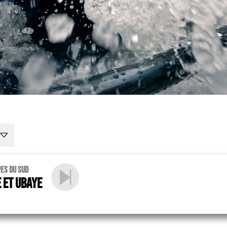
pes du sud
 et Ubaye