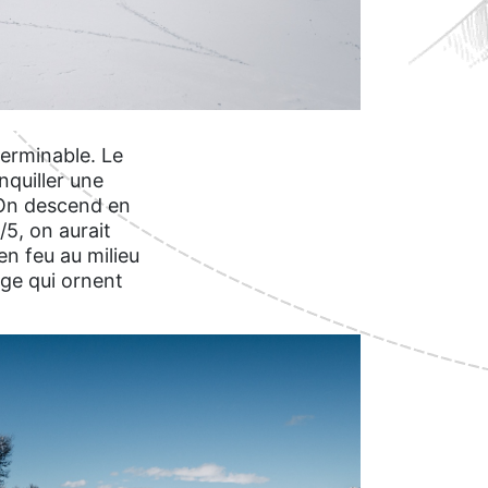
terminable. Le
nquiller une
. On descend en
/5, on aurait
en feu au milieu
age qui ornent