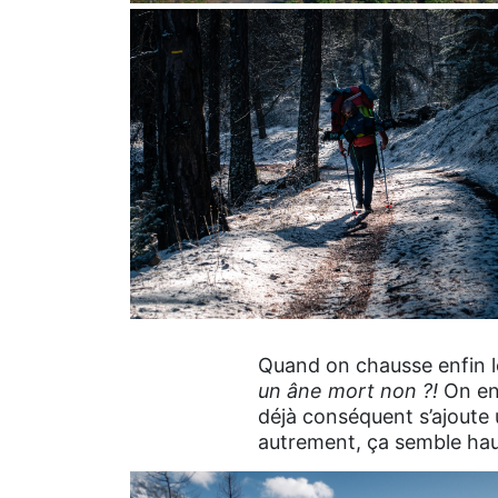
Au moins les skis font étendoir pour sécher la comb
Quand on chausse enfin le
un âne mort non ?!
On en 
déjà conséquent s’ajoute 
autrement, ça semble haut,