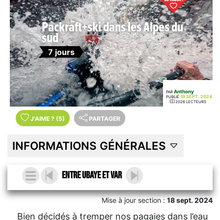
Packraft+ski dans les Alpes du
sud
7 jours
Anthony
PAR
19 SEPT. 2024
PUBLIÉ
2026 LECTEURS
J'AIME
?
(5)
PARTAGER
INFORMATIONS GÉNÉRALES
Entre Ubaye et Var
Mise à jour section :
18 sept. 2024
Bien décidés à tremper nos pagaies dans l’eau