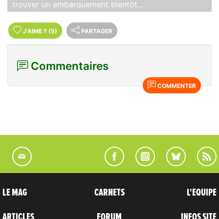
trouver un embarquement bientôt...
J'AIME
?
(5)
PARTAGER
Commentaires
COMMENTER
LE MAG
CARNETS
L'EQUIPE
ARTICLES
FORUM
INFOS SITE