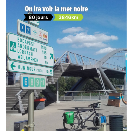
On ira voir la mer noire
80 jours
3846km