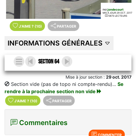
jondecourt
PAR
MIS À JOUR 29 OCT. 2017
5873 LECTEURS
J'AIME
?
(10)
PARTAGER
INFORMATIONS GÉNÉRALES
Section 64
Mise à jour section :
29 oct. 2017
Section vide (pas de topo ni compte-rendu)...
Se
rendre à la prochaine section non vide
J'AIME
?
(10)
PARTAGER
Commentaires
COMMENTER