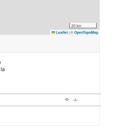
20 km
Leaflet
|
©
OpenTopoMap
e
 la