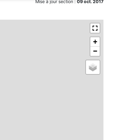
Mise à jour section :
09 oct. 2017
+
−