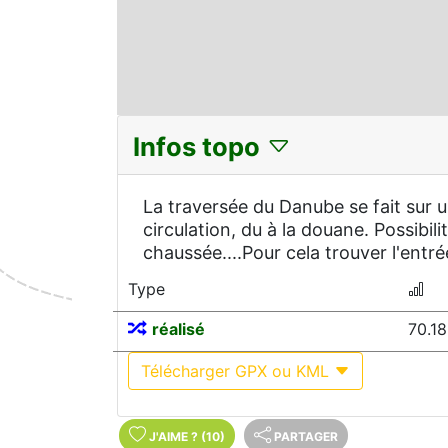
Infos topo
La traversée du Danube se fait sur 
circulation, du à la douane. Possibili
chaussée....Pour cela trouver l'entrée
Type
réalisé
70.1
Télécharger GPX ou KML
J'AIME
?
(10)
PARTAGER