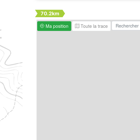
70.2km
Ma position
Toute la trace