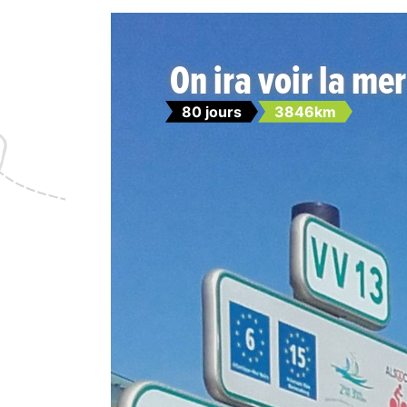
On ira voir la mer
80 jours
3846km