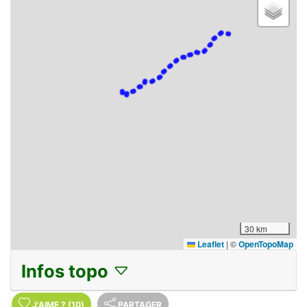
30 km
Leaflet
|
©
OpenTopoMap
Infos topo
J'AIME
?
(10)
PARTAGER