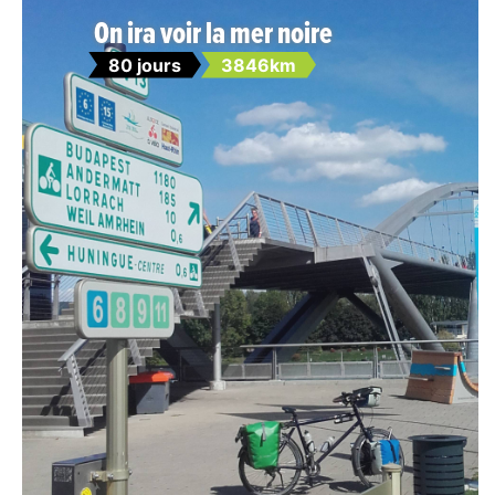
On ira voir la mer noire
80 jours
3846km