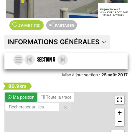
jondecourt
PAR
MIS À JOUR 29 OCT. 2017
5865 LECTEURS
J'AIME
?
(10)
PARTAGER
INFORMATIONS GÉNÉRALES
Section 5
Mise à jour section :
25 août 2017
89.9km
Ma position
Toute la trace
+
−