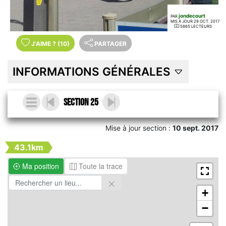
jondecourt
PAR
MIS À JOUR 29 OCT. 2017
5865 LECTEURS
J'AIME
?
(10)
PARTAGER
INFORMATIONS GÉNÉRALES
Section 25
Mise à jour section :
10 sept. 2017
43.1km
Ma position
Toute la trace
+
−