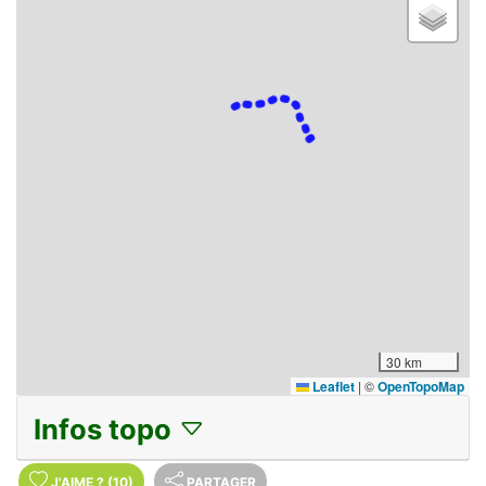
30 km
Leaflet
|
©
OpenTopoMap
Infos topo
J'AIME
?
(10)
PARTAGER