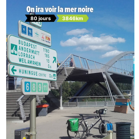
On ira voir la mer noire
80 jours
3846km