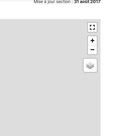
Mise à jour section :
31 août 2017
+
−