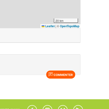
20 km
Leaflet
|
©
OpenTopoMap
COMMENTER