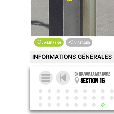
J'AIME
?
(10)
PARTAGER
INFORMATIONS GÉNÉRALES
On ira voir la mer noire
Section 16