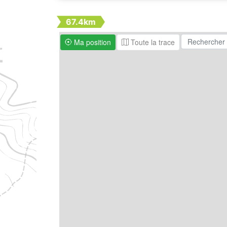
67.4km
Ma position
Toute la trace