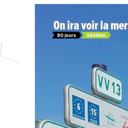
On ira voir la mer
80 jours
3846km