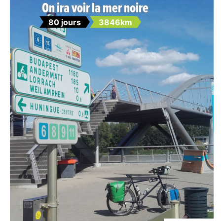
On ira voir la mer noire
80 jours
3846km