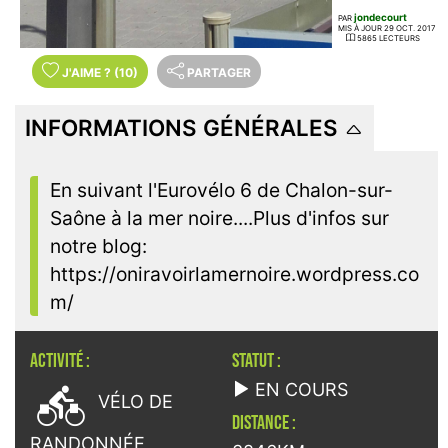
jondecourt
PAR
MIS À JOUR 29 OCT. 2017
5865 LECTEURS
J'AIME
?
(10)
PARTAGER
INFORMATIONS GÉNÉRALES
En suivant l'Eurovélo 6 de Chalon-sur-
Saône à la mer noire....Plus d'infos sur
notre blog:
https://oniravoirlamernoire.wordpress.co
m/
ACTIVITÉ :
STATUT :

EN COURS
VÉLO DE
DISTANCE :
RANDONNÉE