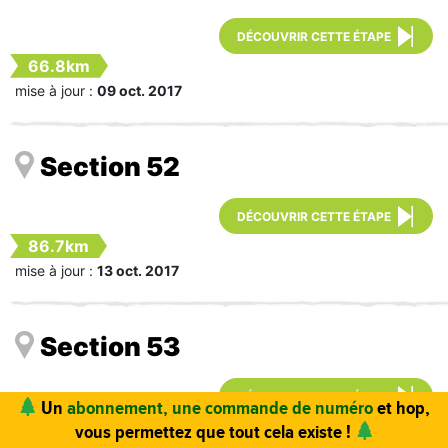
DÉCOUVRIR CETTE ÉTAPE
66.8km
mise à jour :
09 oct. 2017
Section 52
DÉCOUVRIR CETTE ÉTAPE
86.7km
mise à jour :
13 oct. 2017
Section 53
DÉCOUVRIR CETTE ÉTAPE
34.5km
Vous trouvez ce site utile ? Vous aimez le magazine ?