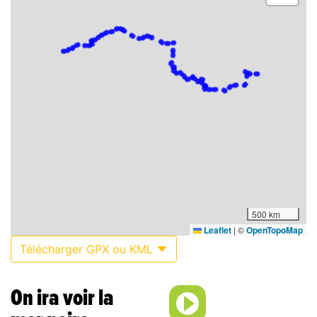
500 km
Leaflet
|
©
OpenTopoMap
Télécharger GPX ou KML
On ira voir la