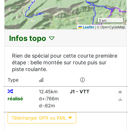
5 km
Leaflet
|
© OpenCycleMap
Infos topo
Rien de spécial pour cette courte première
étape : belle montée sur route puis sur
piste roulante.
Type
12.45km
J1 - VTT
réalisé
d+:766m
d-:62m
Télécharger GPX ou KML