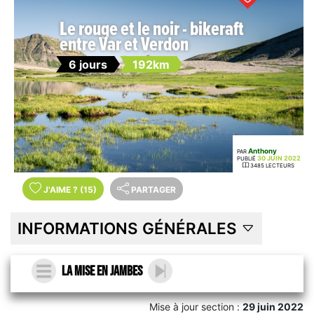
Le rouge et le noir - bikeraft
entre Var et Verdon
6 jours
192km
Anthony
PAR
30 JUIN 2022
PUBLIÉ
3485 LECTEURS
J'AIME
?
(15)
PARTAGER
INFORMATIONS GÉNÉRALES
La mise en jambes
Mise à jour section :
29 juin 2022