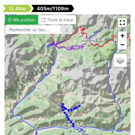
12.4km
405m/1109m
Ma position
Toute la trace
+
−