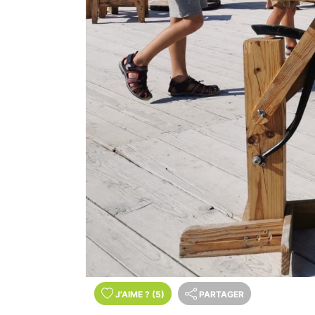
J'AIME
?
(5)
PARTAGER