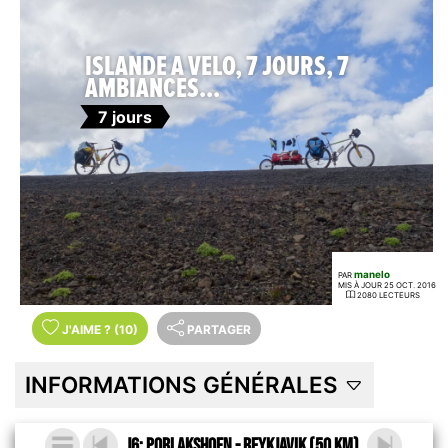
ISLANDE A VELO, 7 JOURS, 7
AMBIANCES...
7 jours
manelo
PAR
MIS À JOUR 25 OCT. 2016
2080 LECTEURS
J'AIME
?
(10)
PARTAGER
INFORMATIONS GÉNÉRALES
J6: Porlakshofn - Reykjavik (50 km)