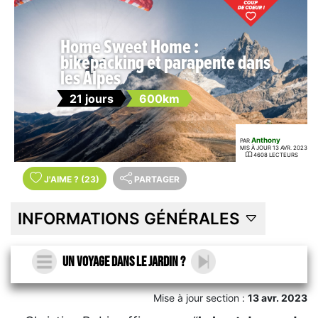
Home Sweet Home :
bikepacking et parapente dans
les Alpes
21 jours
600km
Anthony
PAR
MIS À JOUR 13 AVR. 2023
4608 LECTEURS
J'AIME
?
(23)
PARTAGER
INFORMATIONS GÉNÉRALES
Un voyage dans le jardin ?
Mise à jour section :
13 avr. 2023