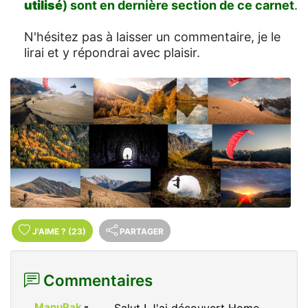
utilisé
) sont en dernière section de ce carnet
.
N'hésitez pas à laisser un commentaire, je le
lirai et y répondrai avec plaisir.
J'AIME
?
(23)
PARTAGER
Commentaires
ManuPak
-
Salut ! J'ai découvert Home