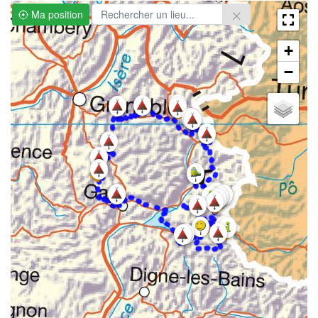
Ma position
+
−