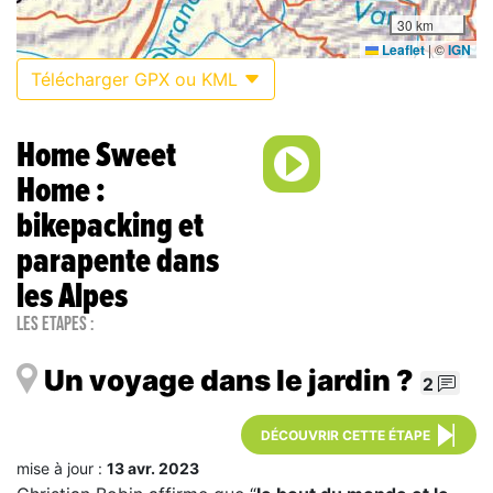
30 km
Leaflet
|
©
IGN
Télécharger GPX ou KML
Home Sweet
Home :
bikepacking et
parapente dans
les Alpes
Les étapes :
Un voyage dans le jardin ?
2
DÉCOUVRIR CETTE ÉTAPE
mise à jour :
13 avr. 2023