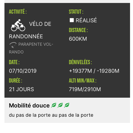
ACTIVITÉ :
STATUT :

RÉALISÉ
VÉLO DE
DISTANCE :
RANDONNÉE
600KM

PARAPENTE VOL-
RANDO
DATE :
DÉNIVELÉES :
07/10/2019
+19377M / -19280M
DURÉE :
ALTI MIN/MAX :
21 JOURS
719M/2910M
Mobilité douce
du pas de la porte au pas de la porte