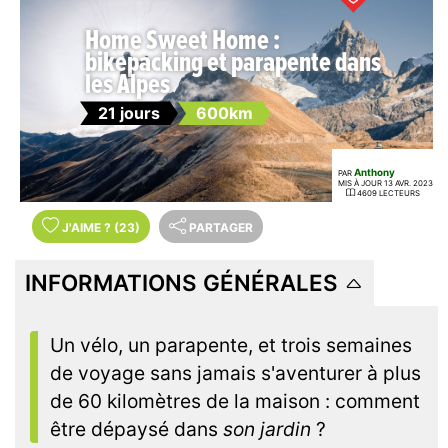
Home Sweet Home :
bikepacking et parapente dans
les Alpes
21 jours
600km
Anthony
PAR
MIS À JOUR 13 AVR. 2023
4609 LECTEURS
J'AIME
?
(23)
PARTAGER
INFORMATIONS GÉNÉRALES
Un vélo, un parapente, et trois semaines
de voyage sans jamais s'aventurer à plus
de 60 kilomètres de la maison : comment
être dépaysé dans
son jardin
?