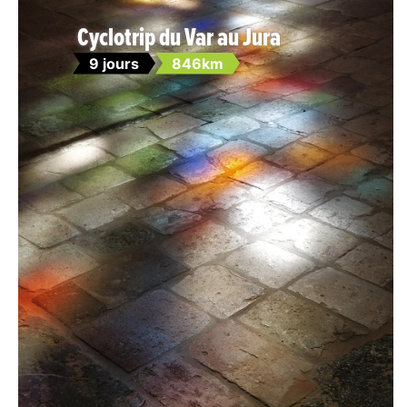
Cyclotrip du Var au Jura
9 jours
846km