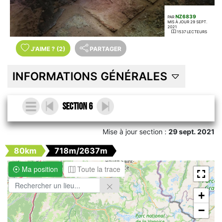
NZ6839
PAR
MIS À JOUR 29 SEPT.
2021
1537 LECTEURS
J'AIME
?
(2)
PARTAGER
INFORMATIONS GÉNÉRALES
Section 6
Mise à jour section :
29 sept. 2021
80km
718m/2637m
Ma position
Toute la trace
+
−