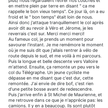
plus) nous regardaient retirer nos couches et
en mettre plein par terre en disant " ca me
rappelle le bon vieux temps". Ce jour là, on a eu
froid et le " bon temps" était loin de nous.
Ainsi donc j'attaque tranquillement le col après
avoir dit au revoir à Véro et Jérome, je les
reverrais c'est sur. Merci merci merci!
Au fameux col, je prends un moment pour
savourer l'instant. Je me remémore le moment
où je me suis dit que j'allais rentrer à vélo de
route depuis le sud, et me voilà à mi parcours.
Puis la longue et belle descente vers Valloire
m'attend. Ensuite, ça remonte un peu vers le
col du Télégraphe. Un jeune cycliste me
dépasse en me disant que c'est dur, cette
remontée. J'ai envie de dire bof, c'est rien
d'une petite bosse avant de redescendre.
Puis j'arrive enfin à St Michel de Maurienne, et
me retrouve dans ce que je n'apprécie pas: les
camions. Il y en a beaucoup. Ils sont plutôt