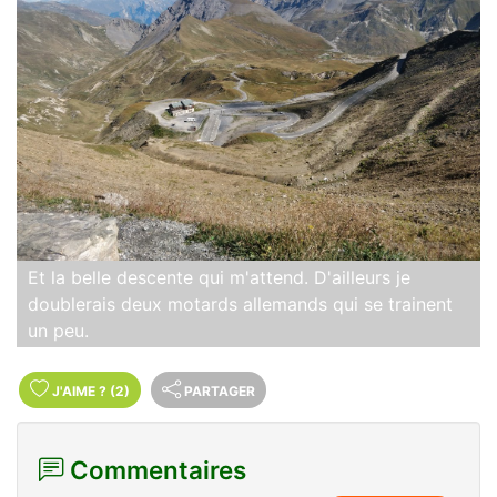
Et la belle descente qui m'attend. D'ailleurs je
doublerais deux motards allemands qui se trainent
un peu.
J'AIME
?
(2)
PARTAGER
Commentaires