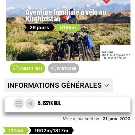
Aventure familiale à vélo au
Kirghizistan
26 jours
518km
Elac
PAR
MIS À JOUR 05 MAI 2025
3739 LECTEURS
J'AIME
?
(62)
PARTAGER
INFORMATIONS GÉNÉRALES
5. Issyk kul
Mise à jour section :
31 janv. 2023
117km
1602m/1817m