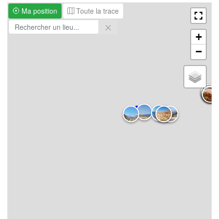
Ma position
Toute la trace
+
−