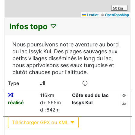
50 km
Leaflet
|
©
OpenTopoMap
Infos topo
Nous poursuivons notre aventure au bord
du lac Issyk Kul. Des plages sauvages aux
petits villages disséminés le long du lac,
nous apprivoisons ses eaux turquoise et
plutôt chaudes pour l'altitude.
Type
116km
Côte sud du lac
réalisé
d+:565m
Issyk Kul
d-:642m
Télécharger GPX ou KML