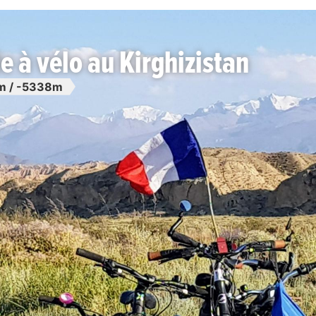
e à vélo au Kirghizistan
m / -5338m