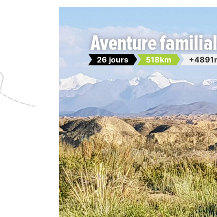
Aventure familial
26 jours
518km
+4891