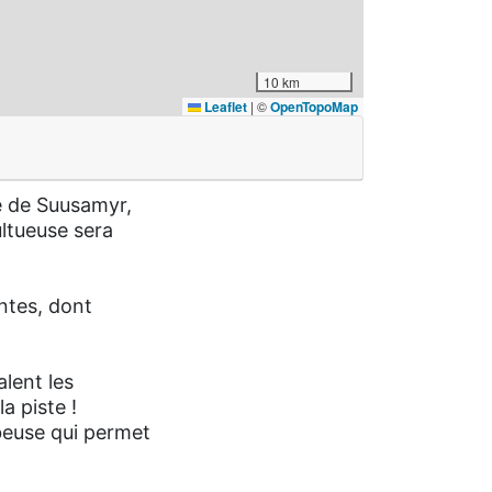
10 km
Leaflet
|
©
OpenTopoMap
ée de Suusamyr,
ultueuse sera
ntes, dont
alent les
a piste !
rbeuse qui permet