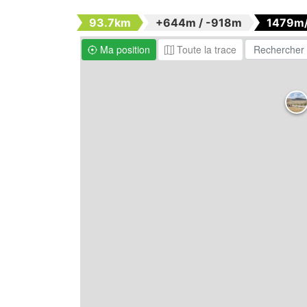
93.7km
+644m / -918m
1479m
Ma position
Toute la trace