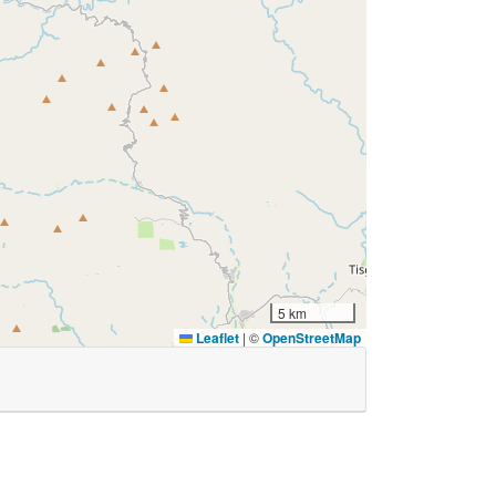
5 km
Leaflet
|
©
OpenStreetMap