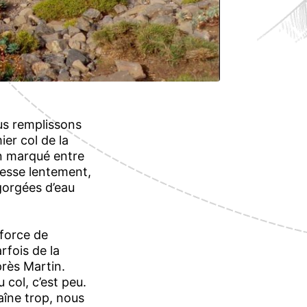
us remplissons
ier col de la
en marqué entre
resse lentement,
gorgées d’eau
force de
rfois de la
près Martin.
col, c’est peu.
aîne trop, nous