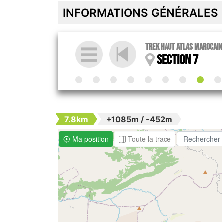
INFORMATIONS GÉNÉRALES
Trek Haut Atlas marocain
Section 7
7.8km
+1085m / -452m
Ma position
Toute la trace