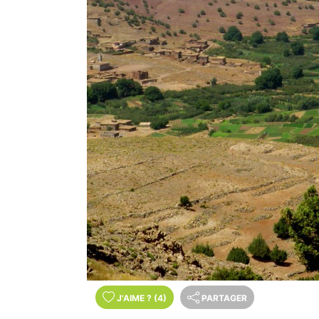
J'AIME
?
(4)
PARTAGER