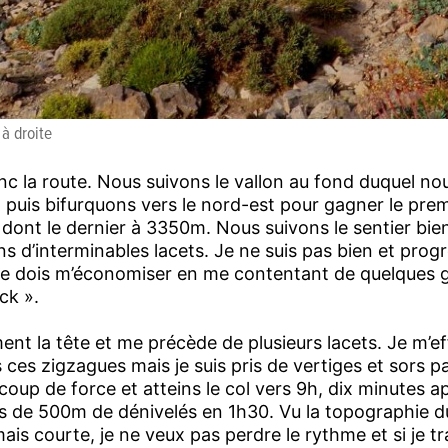
 à droite
c la route. Nous suivons le vallon au fond duquel no
, puis bifurquons vers le nord-est pour gagner le prem
s, dont le dernier à 3350m. Nous suivons le sentier bi
ns d’interminables lacets. Je ne suis pas bien et prog
, je dois m’économiser en me contentant de quelques 
ck ».
la tête et me précède de plusieurs lacets. Je m’ef
ces zigzagues mais je suis pris de vertiges et sors pa
ucoup de force et atteins le col vers 9h, dix minutes a
 de 500m de dénivelés en 1h30. Vu la topographie du 
is courte, je ne veux pas perdre le rythme et si je tr