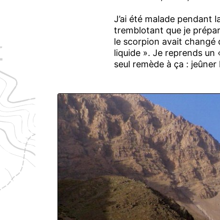
J’ai été malade pendant la
t
remblotant que je prépare
le scorpion avait changé de
liquide ». Je reprends un 
seul remède à ça : jeûner l