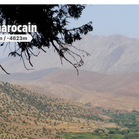
marocain
 / -4623m