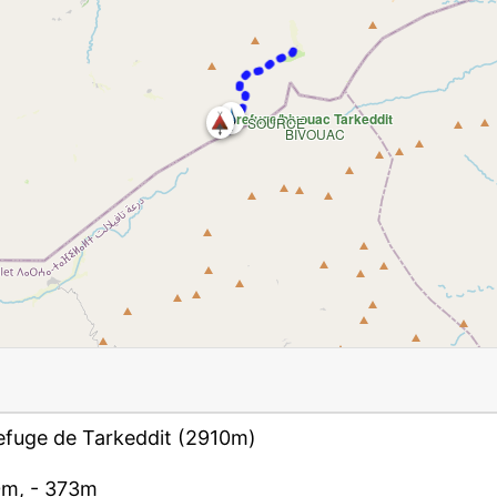
refuge/bivouac Tarkeddit
SOURCE
BIVOUAC
refuge de Tarkeddit (2910m)
, - 373m