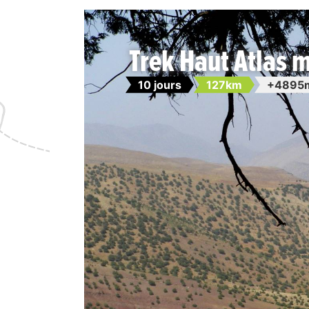
Trek Haut Atlas 
10 jours
127km
+4895m