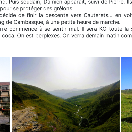
nd. Puis soudain, Damien apparaît, suivi de Pierre. Ils
e pour se protéger des grêlons.
cide de finir la descente vers Cauterets… en voitu
king de Cambasque, à une petite heure de marche.
rre commence à se sentir mal. Il sera KO toute la s
un coca. On est perplexes. On verra demain matin com