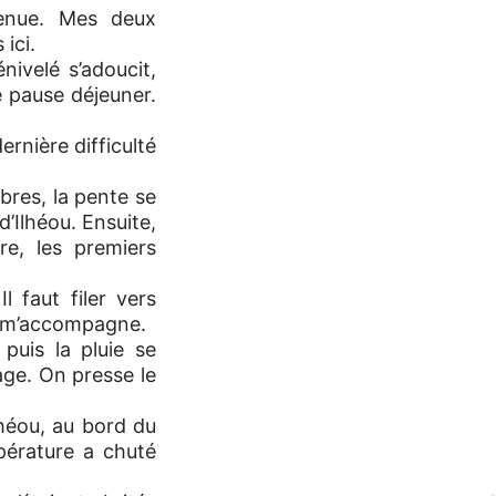
venue. Mes deux
ici.
nivelé s’adoucit,
e pause déjeuner.
ernière difficulté
rbres, la pente se
’Ilhéou. Ensuite,
re, les premiers
 faut filer vers
l, m’accompagne.
puis la pluie se
age. On presse le
lhéou, au bord du
mpérature a chuté