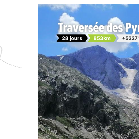
Traversée des Py
28 jours
853km
+5227