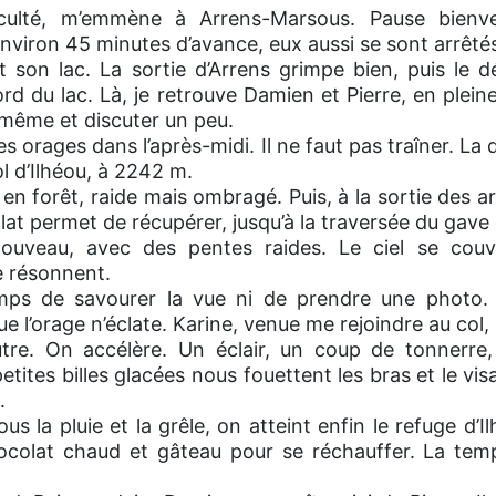
iculté, m’emmène à Arrens-Marsous. Pause bien
iron 45 minutes d’avance, eux aussi se sont arrêtés 
 son lac. La sortie d’Arrens grimpe bien, puis le dé
rd du lac. Là, je retrouve Damien et Pierre, en plein
e même et discuter un peu.
orages dans l’après-midi. Il ne faut pas traîner. La d
ol d’Ilhéou, à 2242 m.
 en forêt, raide mais ombragé. Puis, à la sortie des a
at permet de récupérer, jusqu’à la traversée du gave d
nouveau, avec des pentes raides. Le ciel se couv
 résonnent.
mps de savourer la vue ni de prendre une photo. Il
que l’orage n’éclate. Karine, venue me rejoindre au co
tre. On accélère. Un éclair, un coup de tonnerre, 
tites billes glacées nous fouettent les bras et le vis
.
s la pluie et la grêle, on atteint enfin le refuge d’I
t chocolat chaud et gâteau pour se réchauffer. La te