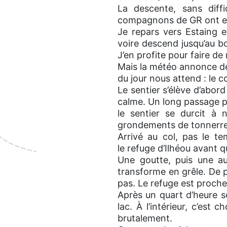
La descente, sans diff
compagnons de GR ont env
Je repars vers Estaing et
voire descend jusqu’au bo
J’en profite pour faire d
Mais la météo annonce des 
du jour nous attend : le c
Le sentier s’élève d’abord
calme. Un long passage pl
le sentier se durcit à 
grondements de tonnerre
Arrivé au col, pas le te
le refuge d’Ilhéou avant 
Une goutte, puis une au
transforme en grêle. De pe
pas. Le refuge est proche
Après un quart d’heure sou
lac. À l’intérieur, c’es
brutalement.