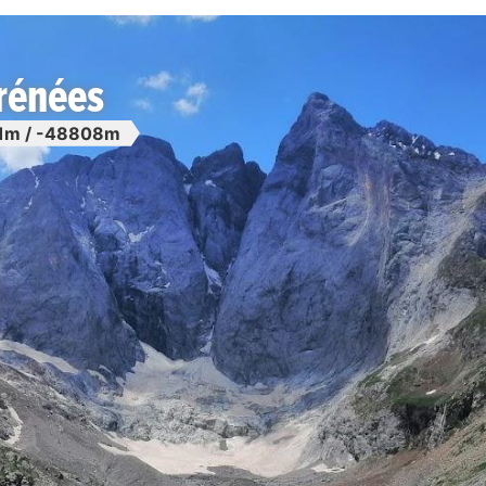
rénées
1m / -48808m