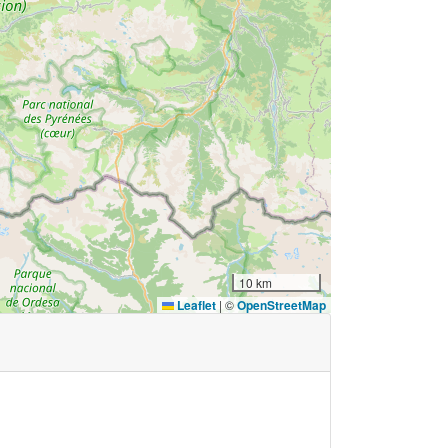
10 km
Leaflet
|
©
OpenStreetMap