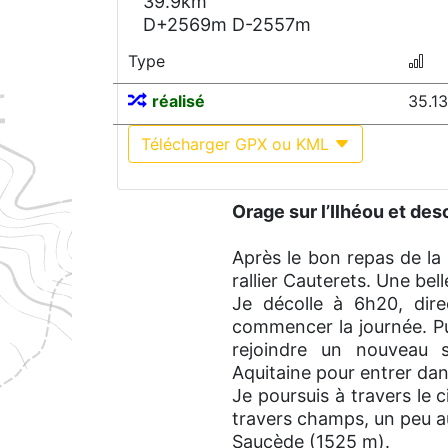
39.9km
D+2569m D-2557m
Type
réalisé
35.1
Télécharger GPX ou KML
Orage sur l’Ilhéou et de
Après le bon repas de la v
rallier Cauterets. Une bell
Je décolle à 6h20, dir
commencer la journée. P
rejoindre un nouveau s
Aquitaine pour entrer da
Je poursuis à travers le 
travers champs, un peu au 
Saucède (1525 m).