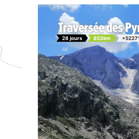
Traversée des Py
28 jours
853km
+5227