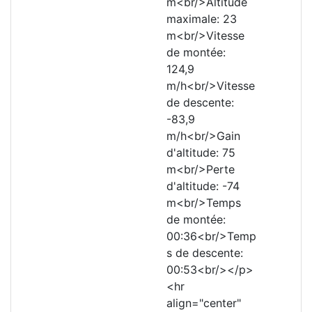
m<br/>Altitude
maximale: 23
m<br/>Vitesse
de montée:
124,9
m/h<br/>Vitesse
de descente:
-83,9
m/h<br/>Gain
d'altitude: 75
m<br/>Perte
d'altitude: -74
m<br/>Temps
de montée:
00:36<br/>Temp
s de descente:
00:53<br/></p>
<hr
align="center"