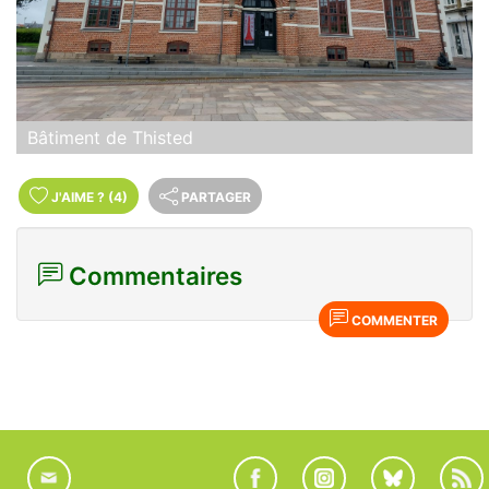
Bâtiment de Thisted
J'AIME
?
(4)
PARTAGER
Commentaires
COMMENTER