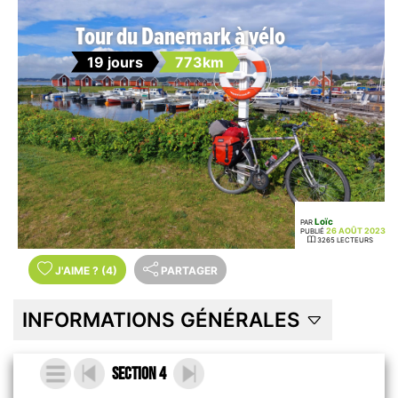
Tour du Danemark à vélo
19 jours
773km
Loïc
PAR
26 AOÛT 2023
PUBLIÉ
3265 LECTEURS
J'AIME
?
(4)
PARTAGER
INFORMATIONS GÉNÉRALES
Section 4