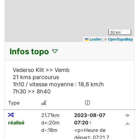
50 km
Leaflet
|
©
OpenTopoMap
Infos topo
Vederso Klit >> Vemb
21 kms parcourus
1h10 / vitesse moyenne : 18,6 km/h
7h30 >> 8h40
Type
21.71km
2023-08-07
réalisé
d+:20m
07:20 :
d-:18m
<p>Heure de
départ: 07:21 7