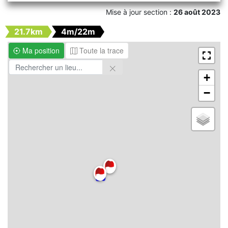
Mise à jour section :
26 août 2023
21.7km
4m/22m
Ma position
Toute la trace
+
−