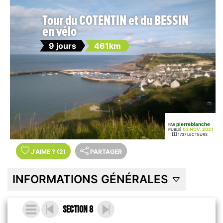
Tour du COTENTIN et du BESSIN
en vélo
9 jours
461km
pierreblanche
PAR
03 NOV. 2021
PUBLIÉ
1737 LECTEURS
J'AIME
?
(2)
PARTAGER
INFORMATIONS GÉNÉRALES
Section 8