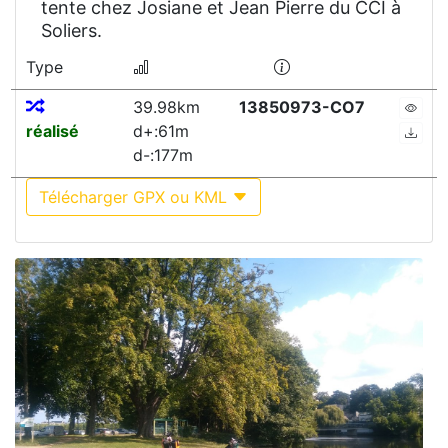
tente chez Josiane et Jean Pierre du CCI à
Soliers.
Type
39.98km
13850973-CO7
réalisé
d+:61m
d-:177m
Télécharger GPX ou KML