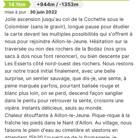
14.1km
+944m
/
-1353m
mise à jour :
30 juin 2022
Jolie ascension jusqu'au col de la Cochette sous le
Colombier (sans le gravir), longue pause pour étudier
la carte devant les multiples possibilités qui s'offrent à
nous pour rejoindre Aillon-le-Jeune. Hésitation sur la
traversée ou non des rochers de la Bodaz (nos gros
sacs à dos nous font renoncer), ou bien descente par
Les Esserts côté nord-ouest des rochers. Nous restons
sur notre tracé initial finalement, avec une belle
surprise, un sentier sauvage, que dis-je, une sente, à
peine marquée parfois, pourtant balisée rouge et
blanc plus loin, on se perd, descend façon sanglier
dans le pentu pour retrouver la sente, croisons une
vipère. Instants délicieux, seuls au monde.
Chaleur étouffante à Aillon-le-Jeune. Pique-nique à la
fraîche les pieds dans le Nant d'Aillon. Au village, nous
faisons le plein d'eau au cimetière et siestons en
attendant 15h30 l'ouverture de la fromagerie, je