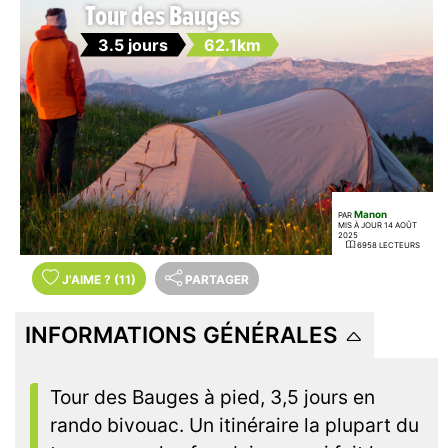
Tour des Bauges
3.5 jours
62.1km
Manon
PAR
MIS À JOUR 14 AOÛT
2025
6958 LECTEURS
J'AIME
?
(11)
PARTAGER
INFORMATIONS GÉNÉRALES
Tour des Bauges à pied, 3,5 jours en
rando bivouac. Un itinéraire la plupart du