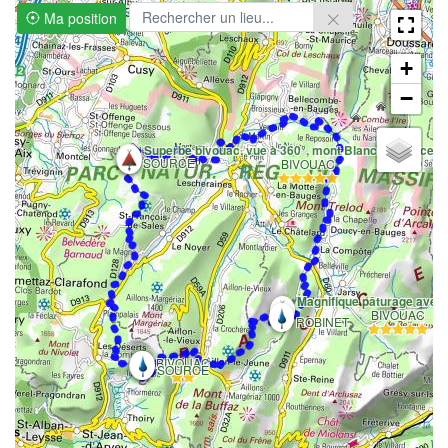
Ma position
+
−
Superbe bivouac, vue à 360°, mont Blanc et source d'
SOURCE
BIVOUAC
Magnifique pâturage avec 
BIVOUAC
ROBINET
BIVOUAC
SOURCE