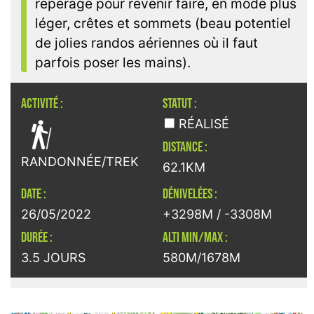
repérage pour revenir faire, en mode plus
léger, crêtes et sommets (beau potentiel
de jolies randos aériennes où il faut
parfois poser les mains).
ACTIVITÉ :
STATUT :

RÉALISÉ
DISTANCE :
RANDONNÉE/TREK
62.1KM
DATE :
DÉNIVELÉES :
26/05/2022
+3298M / -3308M
DURÉE :
ALTI MIN/MAX :
3.5 JOURS
580M/1678M