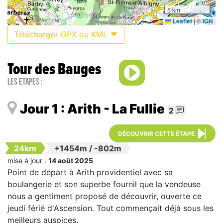
5 km
Leaflet
|
©
IGN
Télécharger GPX ou KML
Tour des Bauges
Les étapes :
Jour 1 : Arith - La Fullie
2
DÉCOUVRIR CETTE ÉTAPE
24km
+1454m
/
-802m
mise à jour :
14 août 2025
Point de départ à Arith providentiel avec sa
boulangerie et son superbe fournil que la vendeuse
nous a gentiment proposé de découvrir, ouverte ce
jeudi férié d'Ascension. Tout commençait déjà sous les
meilleurs auspices.