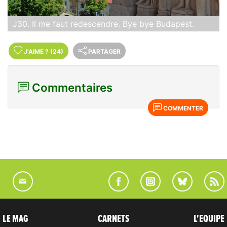
J30. Il me faut redescendre. Bye bye Budapest.
J'AIME
?
(24)
PARTAGER
Commentaires
COMMENTER
LE MAG
CARNETS
L'EQUIPE