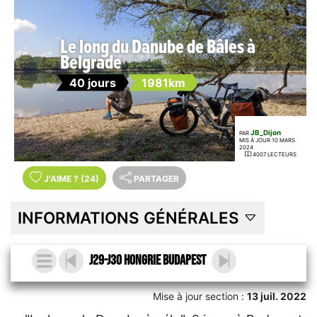
Le long du Danube de Bâles à
Belgrade
40 jours
1981km
JB_Dijon
PAR
MIS À JOUR 10 MARS
2024
4007 LECTEURS
J'AIME
?
(24)
PARTAGER
INFORMATIONS GÉNÉRALES
J29-J30 Hongrie Budapest
Mise à jour section :
13 juil. 2022