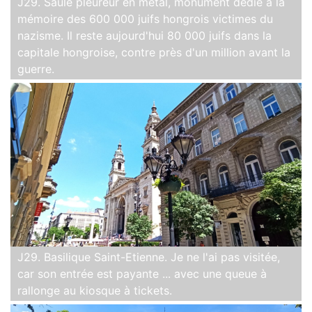
J29. Saule pleureur en métal, monument dédié à la
mémoire des 600 000 juifs hongrois victimes du
nazisme. Il reste aujourd'hui 80 000 juifs dans la
capitale hongroise, contre près d'un million avant la
guerre.
J29. Basilique Saint-Etienne. Je ne l'ai pas visitée,
car son entrée est payante ... avec une queue à
rallonge au kiosque à tickets.