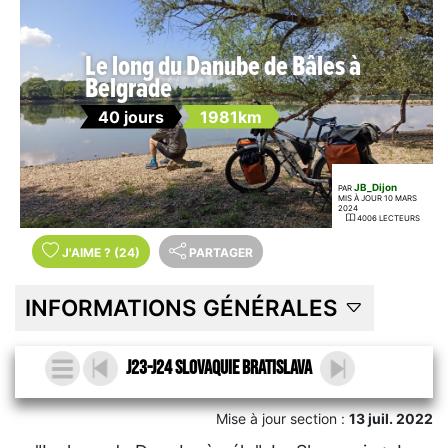
Le long du Danube de Bâles à
Belgrade
40 jours
1981km
JB_Dijon
PAR
MIS À JOUR 10 MARS
2024
4006 LECTEURS
J'AIME
?
(24)
PARTAGER
INFORMATIONS GÉNÉRALES
J23-J24 Slovaquie Bratislava
Mise à jour section :
13 juil. 2022