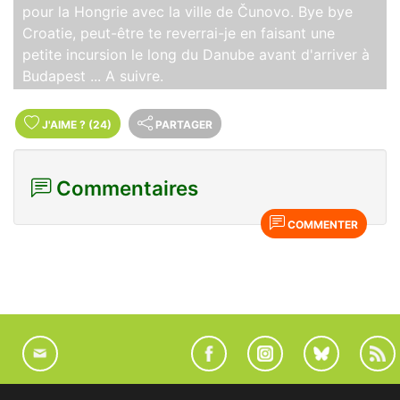
pour la Hongrie avec la ville de Čunovo. Bye bye
Croatie, peut-être te reverrai-je en faisant une
petite incursion le long du Danube avant d'arriver à
Budapest ... A suivre.
J'AIME
?
(24)
PARTAGER
Commentaires
COMMENTER