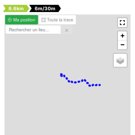
6.6km
6m/30m
Ma position
Toute la trace
+
−