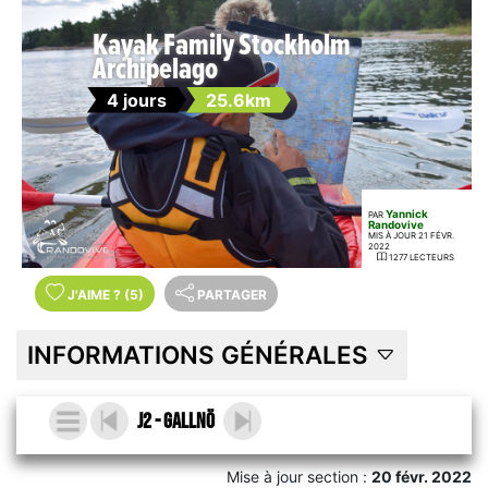
Kayak Family Stockholm
Archipelago
4 jours
25.6km
Yannick
PAR
Randovive
MIS À JOUR 21 FÉVR.
2022
1277 LECTEURS
J'AIME
?
(5)
PARTAGER
INFORMATIONS GÉNÉRALES
J2 - Gallnö
Mise à jour section :
20 févr. 2022