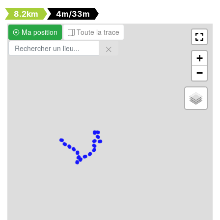
8.2km
4m/33m
Ma position
Toute la trace
+
−