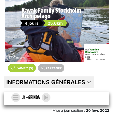
Kayak Family Stockholm
Archipelago
4 jours
25.6km
Yannick
PAR
Randovive
MIS À JOUR 21 FÉVR.
2022
1277 LECTEURS
J'AIME
?
(5)
PARTAGER
INFORMATIONS GÉNÉRALES
J1 - Grinda
Mise à jour section :
20 févr. 2022