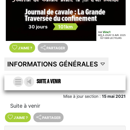
Journal de cavale : La Grande
Traversée du confinement
30 jours
101km
Vinc1
PAR
MIS À JOUR 13 AVR. 2025
1389 LECTEURS
J'AIME
?
PARTAGER
INFORMATIONS GÉNÉRALES
Suite A venir
Mise à jour section :
15 mai 2021
Suite à venir
J'AIME
?
PARTAGER