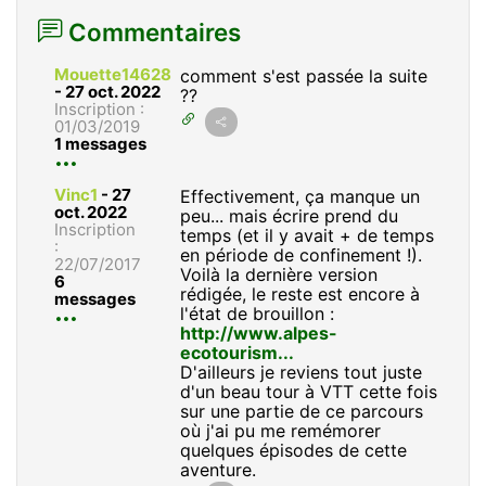
Commentaires
Mouette14628
comment s'est passée la suite
-
27 oct. 2022
??
Inscription :
01/03/2019
1 messages
Vinc1
-
27
Effectivement, ça manque un
oct. 2022
peu... mais écrire prend du
Inscription
temps (et il y avait + de temps
:
en période de confinement !).
22/07/2017
Voilà la dernière version
6
rédigée, le reste est encore à
messages
l'état de brouillon :
http://www.alpes-
ecotourism...
D'ailleurs je reviens tout juste
d'un beau tour à VTT cette fois
sur une partie de ce parcours
où j'ai pu me remémorer
quelques épisodes de cette
aventure.