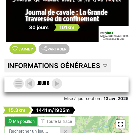
Journal de cavale : La Grande
Traversée du confinement
30 jours
101km
Vinc1
PAR
MIS À JOUR 13 AVR. 2025
1393 LECTEURS
J'AIME
?
PARTAGER
INFORMATIONS GÉNÉRALES
Jour 6
Mise à jour section :
13 avr. 2025
15.3km
1441m/1925m
Ma position
Toute la trace