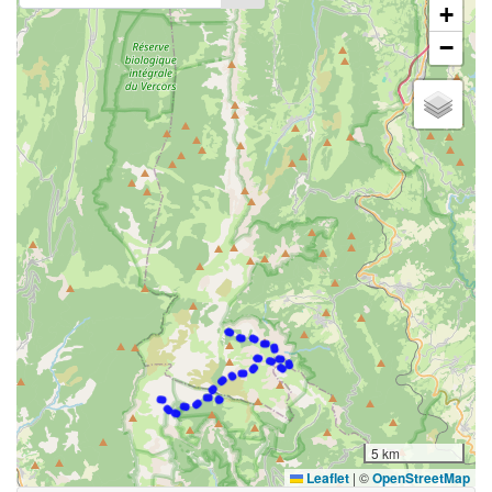
+
−
5 km
Leaflet
|
©
OpenStreetMap