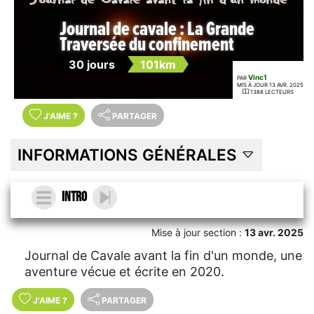
Journal de cavale : La Grande
Traversée du confinement
30 jours
101km
Vinc1
PAR
MIS À JOUR 13 AVR. 2025
1388 LECTEURS
J'AIME
?
PARTAGER
INFORMATIONS GÉNÉRALES
Intro
Mise à jour section :
13 avr. 2025
Journal de Cavale avant la fin d'un monde, une
aventure vécue et écrite en 2020.
J'AIME
?
PARTAGER